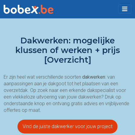
Dakwerken: mogelijke
klussen of werken + prijs
[Overzicht]
Er zijn heel wat verschillende soorten
dakwerken
: van
aanpassingen aan je dakgoot tot het plaatsen van een
overzetdak. Op zoek naar een erkende dakspecialist voor
een vlekkeloze uitvoering van jouw dakwerken? Druk op
onderstaande knop en ontvang gratis advies en vrijblijvende
offertes op maat.
Vind de juiste dakwerker voor jouw project