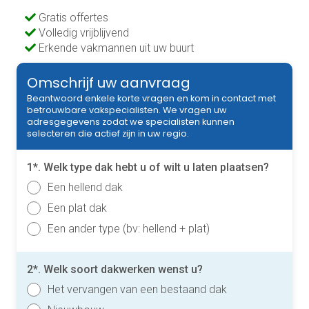
Gratis offertes
Volledig vrijblijvend
Erkende vakmannen uit uw buurt
Omschrijf uw aanvraag
Beantwoord enkele korte vragen en kom in contact met
betrouwbare vakspecialisten. We vragen uw
adresgegevens zodat we specialisten kunnen
selecteren die actief zijn in uw regio.
1*. Welk type dak hebt u of wilt u laten plaatsen?
Een hellend dak
Een plat dak
Een ander type (bv: hellend + plat)
2*. Welk soort dakwerken wenst u?
Het vervangen van een bestaand dak