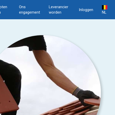
oten
Ons
Leverancier
Inloggen
n
engagement
worden
NL