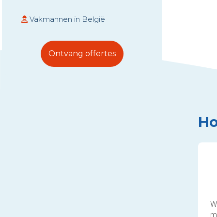
Vakmannen in België
Ontvang offertes
Ho
Wi
m