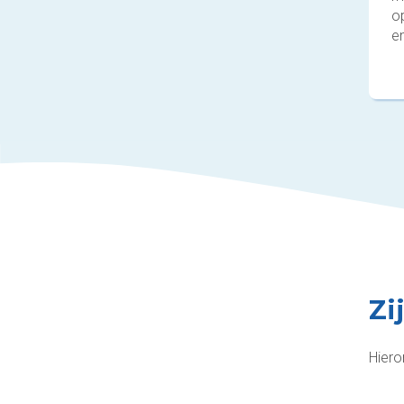
o
en
Zi
Hiero