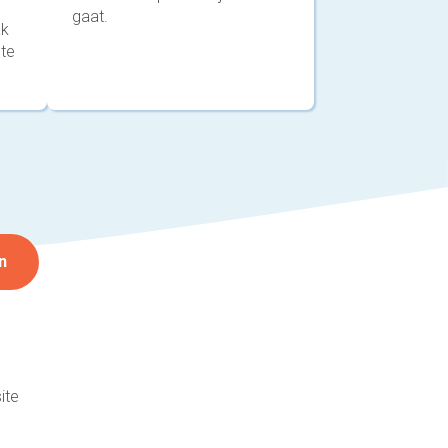
gaat.
ak
 te
n
ite