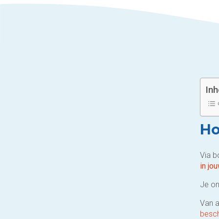
In
Ho
Via 
in jo
Je o
Van 
besc