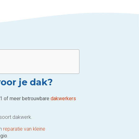
voor je dak?
et 1 of meer betrouwbare
dakwerkers
 soort dakwerk.
en
reparatie van kleine
egio
.