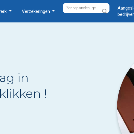
Aangesl
werk
Verzekeringen
bedrijve
ag in
klikken !