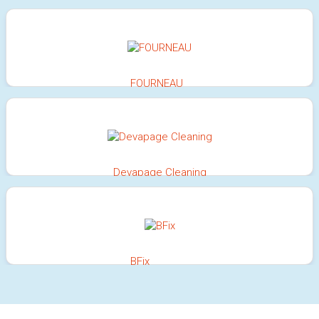
100%
FOURNEAU
100%
Devapage Cleaning
100%
BFix
100%