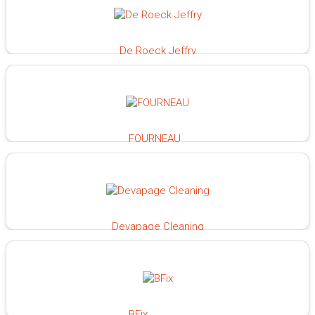
De Roeck Jeffry
100%
FOURNEAU
100%
Devapage Cleaning
100%
BFix