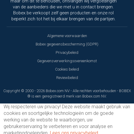
maar om dit te behouden, ontvangen wij vergoedingen
van de aanbieders die we met u in contact brengen.
Bobex.be verkoopt zelf geen producten en onze rol
beperkt zich tot het bij elkaar brengen van de partijen.
Algemene voorwaarden
Bobex gegevensbescherming (GDPR)
Privacybeleid
Gegevensverwerkingsovereenkomst
Cookies beleid
Reviewbeleid
Copyright © 2000 - 2026 Bobex.com NV - Alle rechten voorbehouden - BOBEX
® is een geregistreerd merk van Bobex.com NV.
Wij respecteren uw privacy!
Deze website maakt gebruik van
cookies en soortgelijke technologieën om de goede
werking van de website te waarborgen, uw
gebruikerservaring te verbeteren en voor analyse en
marketingdoeleinden.
Lees ons privacybeleid