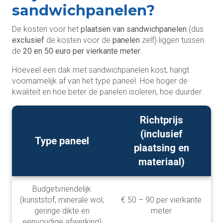
sandwichpanelen?
De kosten voor het
plaatsen van sandwichpanelen
(dus
exclusief
de kosten voor de
panelen
zelf) liggen tussen
de
20 en 50 euro per vierkante meter
.
Hoeveel een dak met sandwichpanelen kost, hangt
voornamelijk af van het type paneel. Hoe hoger de
kwaliteit en hoe beter de panelen isoleren, hoe duurder.
Richtprijs
(inclusief
Type paneel
plaatsing en
materiaal)
Budgetvriendelijk
(kunststof, minerale wol,
€ 50 – 90 per vierkante
geringe dikte en
meter
eenvoudige afwerking)