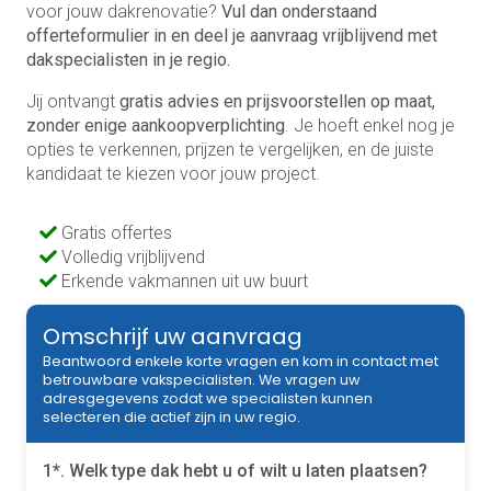
voor jouw dakrenovatie?
Vul dan onderstaand
offerteformulier in en deel je aanvraag vrijblijvend met
dakspecialisten in je regio.
Jij ontvangt
gratis advies en prijsvoorstellen op maat,
zonder enige aankoopverplichting
. Je hoeft enkel nog je
opties te verkennen, prijzen te vergelijken, en de juiste
kandidaat te kiezen voor jouw project.
Gratis offertes
Volledig vrijblijvend
Erkende vakmannen uit uw buurt
Omschrijf uw aanvraag
Beantwoord enkele korte vragen en kom in contact met
betrouwbare vakspecialisten. We vragen uw
adresgegevens zodat we specialisten kunnen
selecteren die actief zijn in uw regio.
1*. Welk type dak hebt u of wilt u laten plaatsen?