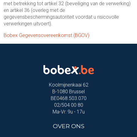
met betrekking tot artikel 32 (beveiliging van de verwerking)
en artikel 36 (overleg met de
gegevensbeschermingsautoriteit voordat u risicovolle
verwerkingen uitvoert).
Bobex Gegevensovereenkomst (BGOV)
Koolmijnenkaai 62
B-1080 Brussel
BE0468.503.070
02/504 00 80
Ma-Vr: 9u - 17u
OVER ONS