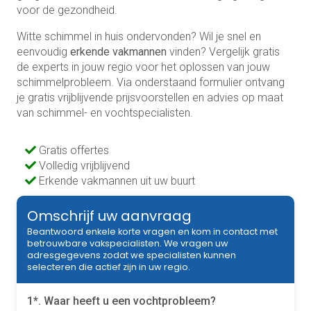
voor de gezondheid.
Witte schimmel in huis ondervonden? Wil je snel en
eenvoudig
erkende vakmannen
vinden? Vergelijk gratis
de experts in jouw regio voor het oplossen van jouw
schimmelprobleem. Via onderstaand formulier ontvang
je gratis vrijblijvende prijsvoorstellen en advies op maat
van schimmel- en vochtspecialisten.
Gratis offertes
Volledig vrijblijvend
Erkende vakmannen uit uw buurt
Omschrijf uw aanvraag
Beantwoord enkele korte vragen en kom in contact met
betrouwbare vakspecialisten. We vragen uw
adresgegevens zodat we specialisten kunnen
selecteren die actief zijn in uw regio.
1*. Waar heeft u een vochtprobleem?