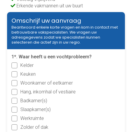
Erkende vakmannen uit uw buurt
Omschrijf uw aanvraag
Beantwoord enkele korte vragen en kom in contact met
betrouwbare vakspecialisten. We vragen uw
adresgegevens zodat we specialisten kunnen
selecteren die actief zijn in uw regio.
1*. Waar heeft u een vochtprobleem?
Kelder
Keuken
Woonkamer of eetkamer
Hang, inkomhal of vestiaire
Badkamer(s)
Slaapkamer(s)
Werkruimte
Zolder of dak