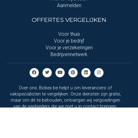
Aanmelden
OFFERTES VERGELIJKEN
Voor thuis
Voor je bedrijf
Voor je verzekeringen
Bedrijvennetwerk
Over ons: Bobex.be helpt u om leveranciers of
vakspecialisten te vergelijken. Onze diensten zijn gratis,
maar om dit te behouden, ontvangen wij vergoedingen
van de aanbieders die we met u in contact brengen.
Bobex.be verkoopt zelf geen producten en onze rol
beperkt zich tot het bij elkaar brengen van de partijen.
Algemene voorwaarden