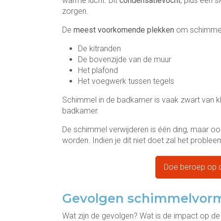
warme lucht. Dit
condensatievocht
, plus een s
zorgen.
De
meest voorkomende plekken
om schimmel 
De kitranden
De bovenzijde van de muur
Het plafond
Het voegwerk tussen tegels
Schimmel in de badkamer is vaak zwart van k
badkamer.
De schimmel verwijderen is één ding, maar o
worden. Indien je dit niet doet zal het prob
Doe beroep op d
Gevolgen schimmelvorm
Wat zijn de gevolgen? Wat is de impact op de 