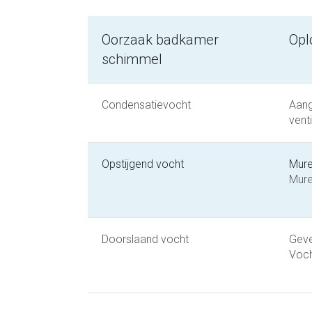
Oorzaak badkamer
Opl
schimmel
Condensatievocht
Aan
vent
Opstijgend vocht
Mure
Mure
Doorslaand vocht
Geve
Voch