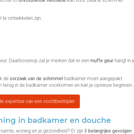
lechte of
onvoldoende ventilatie
kan voor zwarte schimmel
te ontwikkelen zijn:
leur. Daarbovenop zal je merken dat er een
muffe geur
hangt in j
ok de
oorzaak van de schimmel
badkamer moet aangepakt
leem terug in de badkamer voorkomen en kan je opnieuw beginnen.
e expertise van een vochtbestrijder
ing in badkamer en douche
ruimte, woning en je gezondheid? Er zijn
3 belangrijke gevolgen