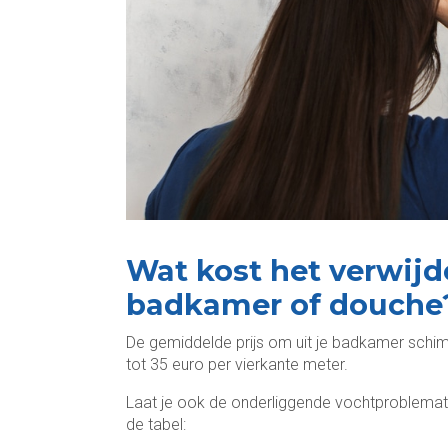
Wat kost het verwijd
badkamer of douche
De gemiddelde prijs om uit je badkamer schim
tot 35 euro per vierkante meter.
Laat je ook de onderliggende vochtproblemati
de tabel: