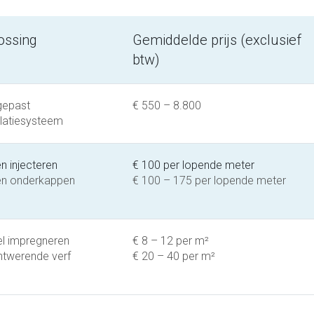
ossing
Gemiddelde prijs (exclusief
btw)
gepast
€ 550 – 8.800
ilatiesysteem
n injecteren
€ 100 per lopende meter
n onderkappen
€ 100 – 175 per lopende meter
l impregneren
€ 8 – 12 per m²
twerende verf
€ 20 – 40 per m²