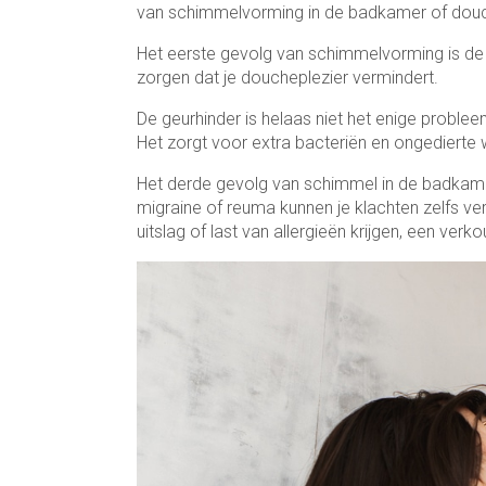
van schimmelvorming in de badkamer of dou
Het eerste gevolg van schimmelvorming is d
zorgen dat je doucheplezier vermindert.
De geurhinder is helaas niet het enige probl
Het zorgt voor extra bacteriën en ongediert
Het derde gevolg van schimmel in de badkame
migraine of reuma kunnen je klachten zelfs ver
uitslag of last van allergieën krijgen, een ver