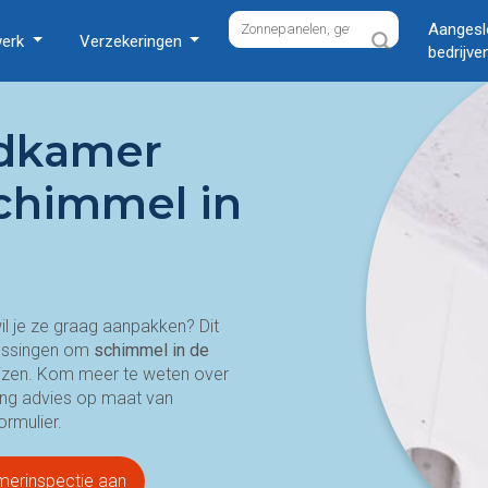
Aangesl
werk
Verzekeringen
bedrijve
adkamer
chimmel in
l je ze graag aanpakken? Dit
plossingen om
schimmel in de
prijzen. Kom meer te weten over
ang advies op maat van
ormulier.
merinspectie aan