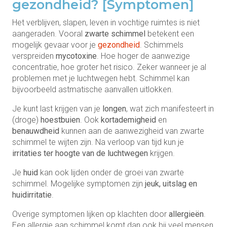
gezondheid? [Symptomen]
Het verblijven, slapen, leven in vochtige ruimtes is niet
aangeraden. Vooral
zwarte schimmel
betekent een
mogelijk gevaar voor je
gezondheid
. Schimmels
verspreiden
mycotoxine
. Hoe hoger de aanwezige
concentratie, hoe groter het risico. Zeker wanneer je al
problemen met je luchtwegen hebt. Schimmel kan
bijvoorbeeld astmatische aanvallen uitlokken.
Je kunt last krijgen van je
longen
, wat zich manifesteert in
(droge)
hoestbuien
. Ook
kortademigheid
en
benauwdheid
kunnen aan de aanwezigheid van zwarte
schimmel te wijten zijn. Na verloop van tijd kun je
irritaties ter hoogte van de luchtwegen
krijgen.
Je
huid
kan ook lijden onder de groei van zwarte
schimmel. Mogelijke symptomen zijn
jeuk, uitslag en
huidirritatie
.
Overige symptomen lijken op klachten door
allergieën
.
Een allergie aan schimmel komt dan ook bij veel mensen