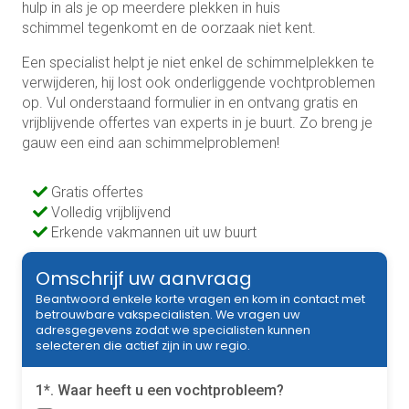
hulp in als je op meerdere plekken in huis
schimmel tegenkomt en de oorzaak niet kent.
Een specialist helpt je niet enkel de schimmelplekken te
verwijderen, hij lost ook onderliggende vochtproblemen
op. Vul onderstaand formulier in en ontvang gratis en
vrijblijvende offertes van experts in je buurt. Zo breng je
gauw een eind aan schimmelproblemen!
Gratis offertes
Volledig vrijblijvend
Erkende vakmannen uit uw buurt
Omschrijf uw aanvraag
Beantwoord enkele korte vragen en kom in contact met
betrouwbare vakspecialisten. We vragen uw
adresgegevens zodat we specialisten kunnen
selecteren die actief zijn in uw regio.
1*. Waar heeft u een vochtprobleem?