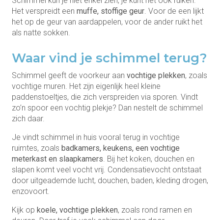
Schimmel kun je niet enkel zien, je kunt het ook ruiken.
Het verspreidt een
muffe, stoffige geur
. Voor de een lijkt
het op de geur van aardappelen, voor de ander ruikt het
als natte sokken.
Waar vind je schimmel terug?
Schimmel geeft de voorkeur aan
vochtige plekken
, zoals
vochtige muren. Het zijn eigenlijk heel kleine
paddenstoeltjes, die zich verspreiden via sporen. Vindt
zo’n spoor een vochtig plekje? Dan nestelt de schimmel
zich daar.
Je vindt schimmel in huis vooral terug in vochtige
ruimtes, zoals
badkamers, keukens, een vochtige
meterkast en slaapkamers
. Bij het koken, douchen en
slapen komt veel vocht vrij. Condensatievocht ontstaat
door uitgeademde lucht, douchen, baden, kleding drogen,
enzovoort.
Kijk op
koele, vochtige plekken
, zoals rond ramen en