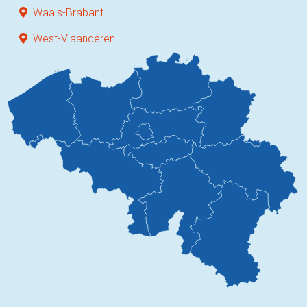
Waals-Brabant
West-Vlaanderen