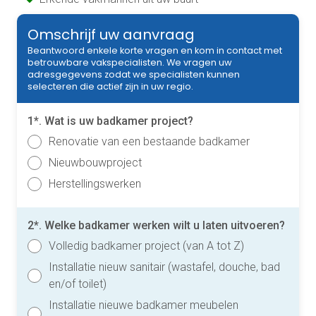
Omschrijf uw aanvraag
Beantwoord enkele korte vragen en kom in contact met
betrouwbare vakspecialisten. We vragen uw
adresgegevens zodat we specialisten kunnen
selecteren die actief zijn in uw regio.
1*. Wat is uw badkamer project?
Renovatie van een bestaande badkamer
Nieuwbouwproject
Herstellingswerken
2*. Welke badkamer werken wilt u laten uitvoeren?
Volledig badkamer project (van A tot Z)
Installatie nieuw sanitair (wastafel, douche, bad
en/of toilet)
Installatie nieuwe badkamer meubelen