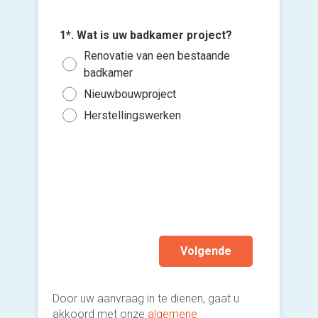
Inst
3*. Wann
(was
1*. Wat is uw badkamer project?
Voeg fot
project 
toile
Renovatie van een bestaande
(Optione
Zo s
Inst
badkamer
maa
meub
Ki
Nieuwbouwproject
Binn
bes
Leid
Herstellingswerken
vers
Binn
afvo
hi
Plei
Ik wen
mijn a
Aanp
(sterk
zor
And
Volgende
Door uw aanvraag in te dienen, gaat u
akkoord met onze
algemene