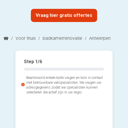
Vraag hier gratis offertes
/
Voor thuis
/
Badkamerrenovatie
/
Antwerpen
Step
1
/6
Beantwoord enkele korte vragen en kom in contact
met betrouwbare vakspecialisten. We vragen uw
adresgegevens zodat we specialisten kunnen
selecteren die actief zijn in uw regio.
2*. Welk
laten ui
Voll
tot 