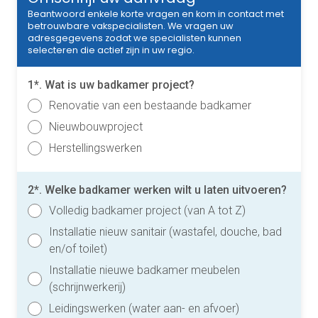
Beantwoord enkele korte vragen en kom in contact met
betrouwbare vakspecialisten. We vragen uw
adresgegevens zodat we specialisten kunnen
selecteren die actief zijn in uw regio.
1*. Wat is uw badkamer project?
Renovatie van een bestaande badkamer
Nieuwbouwproject
Herstellingswerken
2*. Welke badkamer werken wilt u laten uitvoeren?
Volledig badkamer project (van A tot Z)
Installatie nieuw sanitair (wastafel, douche, bad
en/of toilet)
Installatie nieuwe badkamer meubelen
(schrijnwerkerij)
Leidingswerken (water aan- en afvoer)