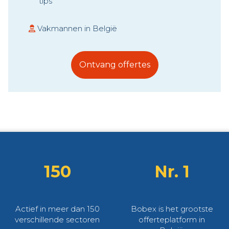
tips
Vakmannen in België
Ontvang offertes
150
Nr. 1
Actief in meer dan 150
Bobex is het grootste
verschillende sectoren
offerteplatform in