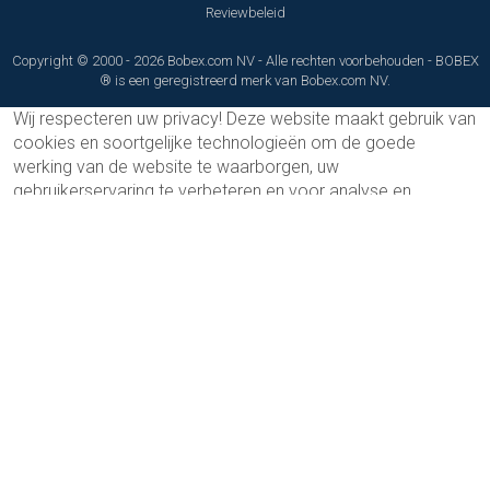
Reviewbeleid
Copyright © 2000 - 2026 Bobex.com NV - Alle rechten voorbehouden - BOBEX
® is een geregistreerd merk van Bobex.com NV.
Wij respecteren uw privacy!
Deze website maakt gebruik van
cookies en soortgelijke technologieën om de goede
werking van de website te waarborgen, uw
gebruikerservaring te verbeteren en voor analyse en
marketingdoeleinden.
Lees ons privacybeleid
Alles aanvaarden
Alleen noodzakelijk
Aanpassen
Cookie voorkeuren
×
Noodzakelijke cookies
Vereist
Deze cookies zijn essentieel voor het functioneren van de
website. Ze stellen basisfuncties zoals paginanavigatie en
toegang tot beveiligde delen van de website mogelijk.