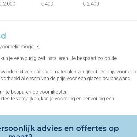
€ 2.000
€ 400
€ 2.400
nd
voordelig mogelijk.
n je eenvoudig zelf installeren. Je bespaart zo op de
ewanden uit verschillende materialen zijn groot. De prijs voor een
voorbeeld al enorm van de prijs voor een glazen douchewand
 om te besparen op voorrijkosten.
ertes te vergelijken, kan je voordelig en eenvoudig een
rsoonlijk advies en offertes op
maat?