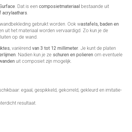
Surface
. Dat is een
composietmateriaal
bestaande uit
f acrylaathars
.
s wandbekleding gebruikt worden. Ook w
astafels, baden en
n uit het materiaal worden vervaardigd. Zo kun je de
sluiten op de wand.
iktes
, variërend
van 3 tot 12 millimeter
. Je kunt de platen
erlijmen
. Nadien kun je ze
schuren en polieren
om eventuele
 wanden
uit composiet zijn mogelijk.
ikbaar: egaal, gespikkeld, gekorreld, gekleurd en imitatie-
erdicht resultaat.