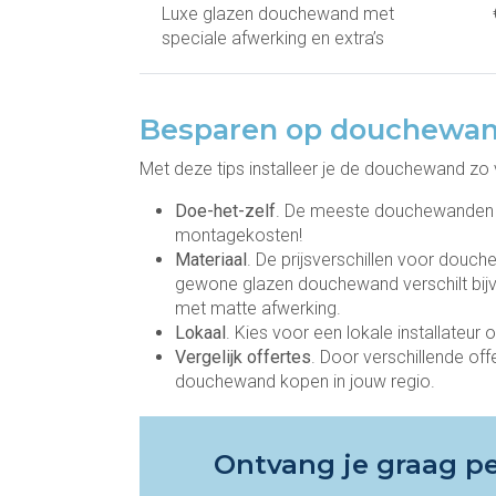
Luxe glazen douchewand met
speciale afwerking en extra’s
Besparen op douchewa
Met deze tips installeer je de douchewand zo 
Doe-het-zelf
. De meeste douchewanden ku
montagekosten!
Materiaal
. De prijsverschillen voor douch
gewone glazen douchewand verschilt bij
met matte afwerking.
Lokaal
. Kies voor een lokale installateur
Vergelijk offertes
. Door verschillende off
douchewand kopen in jouw regio.
Ontvang je graag pe