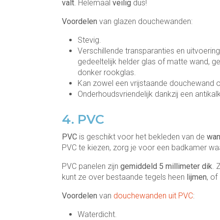
valt
. Helemaal
veilig
dus!
Voordelen
van glazen douchewanden:
Stevig.
Verschillende transparanties en uitvoerin
gedeeltelijk helder glas of matte wand, ge
donker rookglas.
Kan zowel een vrijstaande douchewand o
Onderhoudsvriendelijk dankzij een antikal
4. PVC
PVC
is geschikt voor het bekleden van de
wan
PVC te kiezen, zorg je voor een badkamer wa
PVC panelen zijn
gemiddeld 5 millimeter dik
. 
kunt ze over bestaande tegels heen
lijmen
, o
Voordelen
van
douchewanden uit PVC
:
Waterdicht.