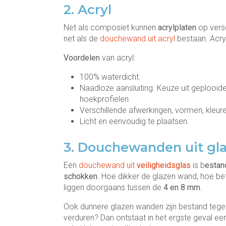
2. Acryl
Net als composiet kunnen
acrylplaten
op vers
net als de
douchewand uit acryl
bestaan. Acry
Voordelen
van acryl:
100% waterdicht.
Naadloze aansluiting. Keuze uit geplooide
hoekprofielen.
Verschillende afwerkingen, vormen, kleur
Licht en eenvoudig te plaatsen.
3. Douchewanden uit gla
Een
douchewand uit
veiligheidsglas
is b
estan
schokken
. Hoe dikker de glazen wand, hoe bete
liggen doorgaans tussen de
4 en 8 mm
.
Ook dunnere glazen wanden zijn bestand tege
verduren? Dan ontstaat in het ergste geval ee