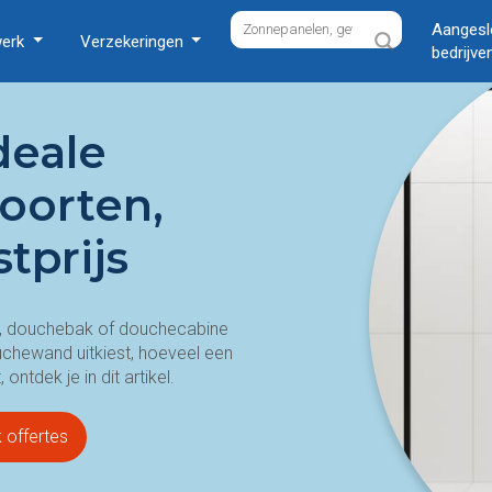
Aangesl
werk
Verzekeringen
bedrijve
deale
oorten,
stprijs
he, douchebak of douchecabine
uchewand uitkiest, hoeveel een
ntdek je in dit artikel.
k offertes