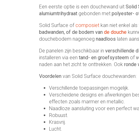
Een eerste optie is een douchewand uit
Solid 
alumiumtrihydraat
gebonden met
polyester- o
Solid Surface of
composiet
kan niet enkel al
badwanden, of de bodem van
de douche
kunne
douchebodem nagenoeg
naadloos
laten aan
De panelen zijn beschikbaar in
verschillende d
installeren via een
tand- en groefsysteem
of
v
naden aan het zicht te onttrekken. Ook
ronde
Voordelen
van Solid Surface douchewanden:
Verschillende toepassingen mogelijk.
Verscheidene designs en afwerkingen besch
effecten zoals marmer en metallic.
Naadloze aansluiting voor een perfect wat
Robuust.
Krasvrij.
Lucht.