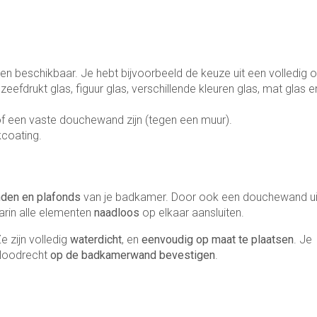
gen beschikbaar. Je hebt bijvoorbeeld de keuze uit een volledig o
zeefdrukt glas, figuur glas, verschillende kleuren glas, mat glas e
f een vaste douchewand zijn (tegen een muur).
kcoating.
den en plafonds
van je badkamer. Door ook een douchewand ui
arin alle elementen
naadloos
op elkaar aansluiten.
Ze zijn volledig
waterdicht
, en
eenvoudig op maat te plaatsen
. Je
f loodrecht
op de badkamerwand bevestigen
.