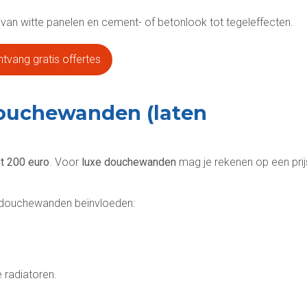
 van witte panelen en cement- of betonlook tot tegeleffecten.
tvang gratis offertes
ouchewanden (laten
t 200 euro
. Voor
luxe douchewanden
mag je rekenen op een prij
oor douchewanden beïnvloeden:
e radiatoren.