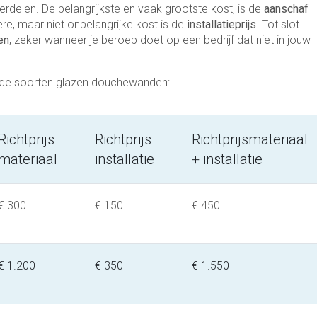
nderdelen. De belangrijkste en vaak grootste kost, is de
aanschaf
ere, maar niet onbelangrijke kost is de
installatieprijs
. Tot slot
en
, zeker wanneer je beroep doet op een bedrijf dat niet in jouw
lende soorten glazen douchewanden:
Richtprijs
Richtprijs
Richtprijsmateriaal
materiaal
installatie
+ installatie
€ 300
€ 150
€ 450
€ 1.200
€ 350
€ 1.550