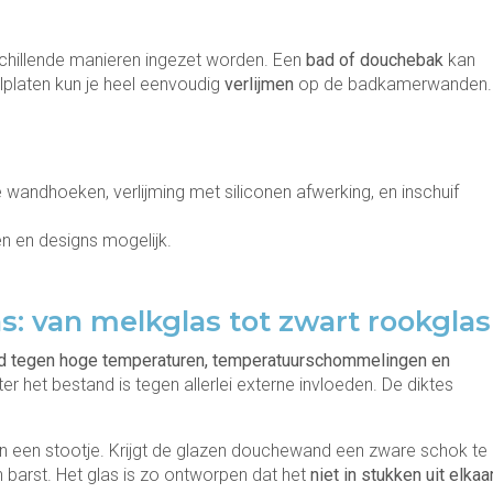
chillende manieren ingezet worden. Een
bad of douchebak
kan
lplaten kun je heel eenvoudig
verlijmen
op de badkamerwanden.
 wandhoeken, verlijming met siliconen afwerking, en inschuif
en en designs mogelijk.
s: van melkglas tot zwart rookglas
d tegen hoge temperaturen, temperatuurschommelingen en
r het bestand is tegen allerlei externe invloeden. De diktes
n een stootje. Krijgt de glazen douchewand een zware schok te
n barst. Het glas is zo ontworpen dat het
niet in stukken uit elkaa