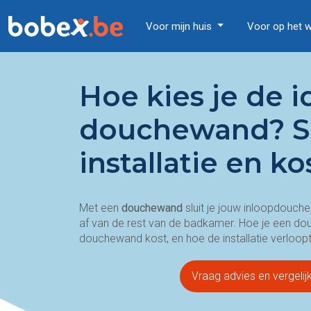
Voor mijn huis
Voor op het 
Hoe kies je de i
douchewand? S
installatie en ko
Met een
douchewand
sluit je jouw inloopdouc
af van de rest van de badkamer. Hoe je een do
douchewand kost, en hoe de installatie verloopt, o
Vraag advies en vergelij