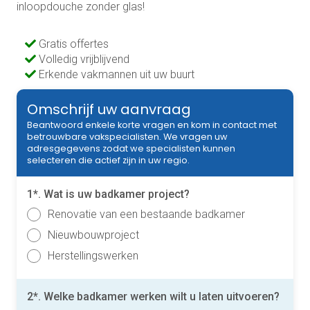
inloopdouche zonder glas!
Gratis offertes
Volledig vrijblijvend
Erkende vakmannen uit uw buurt
Omschrijf uw aanvraag
Beantwoord enkele korte vragen en kom in contact met
betrouwbare vakspecialisten. We vragen uw
adresgegevens zodat we specialisten kunnen
selecteren die actief zijn in uw regio.
1*. Wat is uw badkamer project?
Renovatie van een bestaande badkamer
Nieuwbouwproject
Herstellingswerken
2*. Welke badkamer werken wilt u laten uitvoeren?