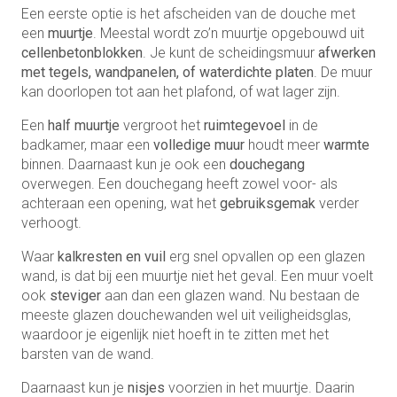
Een eerste optie is het afscheiden van de douche met
een
muurtje
. Meestal wordt zo’n muurtje opgebouwd uit
cellenbetonblokken
. Je kunt de scheidingsmuur
afwerken
met tegels, wandpanelen, of waterdichte platen
. De muur
kan doorlopen tot aan het plafond, of wat lager zijn.
Een
half muurtje
vergroot het
ruimtegevoel
in de
badkamer, maar een
volledige muur
houdt meer
warmte
binnen. Daarnaast kun je ook een
douchegang
overwegen. Een douchegang heeft zowel voor- als
achteraan een opening, wat het
gebruiksgemak
verder
verhoogt.
Waar
kalkresten en vuil
erg snel opvallen op een glazen
wand, is dat bij een muurtje niet het geval. Een muur voelt
ook
steviger
aan dan een glazen wand. Nu bestaan de
meeste glazen douchewanden wel uit veiligheidsglas,
waardoor je eigenlijk niet hoeft in te zitten met het
barsten van de wand.
Daarnaast kun je
nisjes
voorzien in het muurtje. Daarin