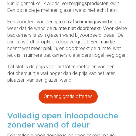
kun je gemakkelijk allerlei
verzorgingsproducten
kwijt.
Een optie die je met een glazen wand niet echt hebt.
Een voordeel van een
glazen afscheidingswand
is dan
weer dat de wand de
ruimte niet doorbreekt
. Voor kleine
badkamers is zo’n glazen wand bijvoorbeeld ideaal. De
ruimte wordt er optisch door vergroot. Een
muurtje
neemt wat
meer plek
in, en doorbreekt de ruimte, wat
leuk is in ruimere badkamers die anders nogal leeg ogen.
Tot slot is de
prijs
voor het laten metselen van een
douchemuurtje wat hoger dan de prijs van het laten
plaatsen van een glazen wand.
Ontvang gratis offertes
Volledig open inloopdouche
zonder wand of deur
Een
volledig open douche
is op geen enkele manier