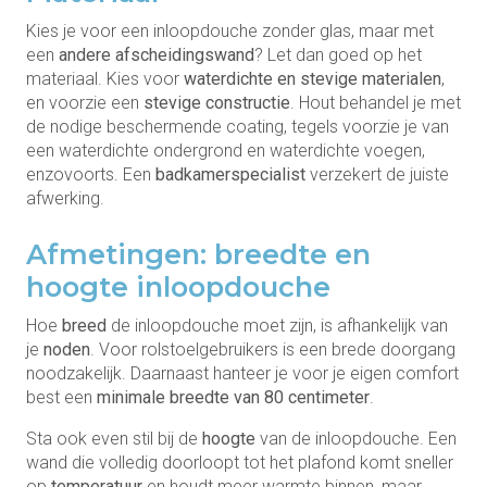
Kies je voor een inloopdouche zonder glas, maar met
een
andere afscheidingswand
? Let dan goed op het
materiaal. Kies voor
waterdichte en stevige materialen
,
en voorzie een
stevige constructie
. Hout behandel je met
de nodige beschermende coating, tegels voorzie je van
een waterdichte ondergrond en waterdichte voegen,
enzovoorts. Een
badkamerspecialist
verzekert de juiste
afwerking.
Afmetingen: breedte en
hoogte inloopdouche
Hoe
breed
de inloopdouche moet zijn, is afhankelijk van
je
noden
. Voor rolstoelgebruikers is een brede doorgang
noodzakelijk. Daarnaast hanteer je voor je eigen comfort
best een
minimale breedte van 80 centimeter
.
Sta ook even stil bij de
hoogte
van de inloopdouche. Een
wand die volledig doorloopt tot het plafond komt sneller
op
temperatuur
en houdt meer warmte binnen, maar