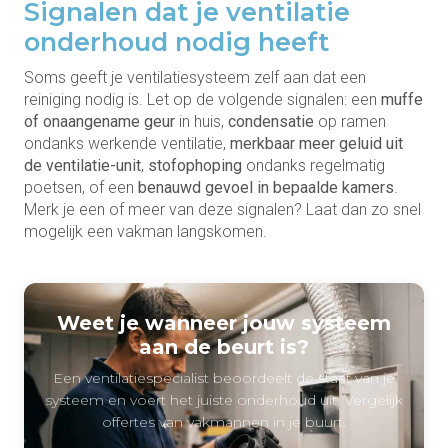
Signalen dat je ventilatie
onderhoud nodig heeft
Soms geeft je ventilatiesysteem zelf aan dat een
reiniging nodig is. Let op de volgende signalen: een
muffe
of onaangename geur
in huis,
condensatie
op ramen
ondanks werkende ventilatie,
merkbaar meer geluid uit
de ventilatie-unit
,
stofophoping
ondanks regelmatig
poetsen, of een
benauwd gevoel in bepaalde kamers
.
Merk je een of meer van deze signalen? Laat dan zo snel
mogelijk een vakman langskomen.
Weet je wanneer jouw systeem
aan de beurt is?
Een ventilatiespecialist beoordeelt de staat van je
systeem en voert het juiste onderhoud uit. Vergelijk
offertes van vakmannen in je buurt.