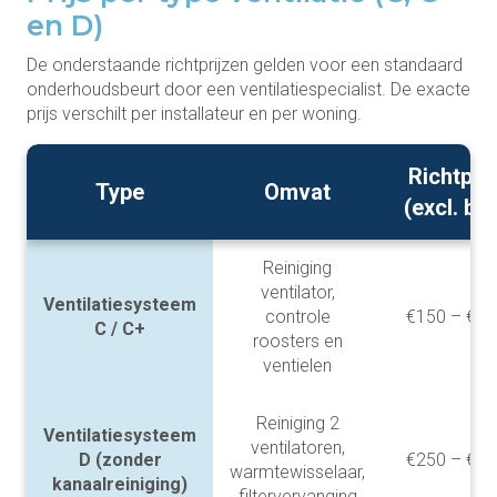
en D)
De onderstaande richtprijzen gelden voor een standaard
onderhoudsbeurt door een ventilatiespecialist. De exacte
prijs verschilt per installateur en per woning.
Richtprij
Type
Omvat
(excl. bt
Reiniging
ventilator,
Ventilatiesysteem
controle
€150 – €25
C / C+
roosters en
ventielen
Reiniging 2
Ventilatiesysteem
ventilatoren,
D (zonder
€250 – €35
warmtewisselaar,
kanaalreiniging)
filtervervanging