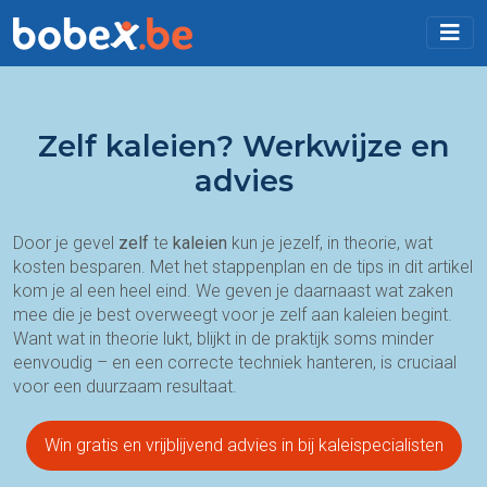
Zelf kaleien? Werkwijze en
advies
Door je gevel
zelf
te
kaleien
kun je jezelf, in theorie, wat
kosten besparen. Met het stappenplan en de tips in dit artikel
kom je al een heel eind. We geven je daarnaast wat zaken
mee die je best overweegt voor je zelf aan kaleien begint.
Want wat in theorie lukt, blijkt in de praktijk soms minder
eenvoudig – en een correcte techniek hanteren, is cruciaal
voor een duurzaam resultaat.
Win gratis en vrijblijvend advies in bij kaleispecialisten