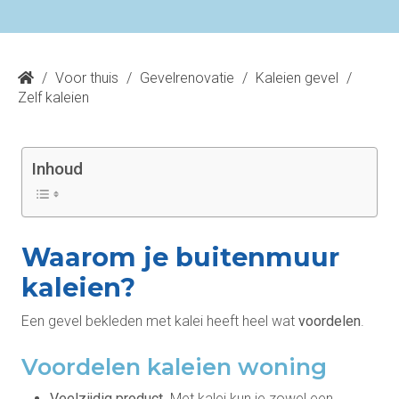
/
Voor thuis
/
Gevelrenovatie
/
Kaleien gevel
/
Zelf kaleien
Inhoud
Waarom je buitenmuur
kaleien?
Een gevel bekleden met kalei heeft heel wat
voordelen
.
Voordelen kaleien woning
Veelzijdig product
. Met kalei kun je zowel een