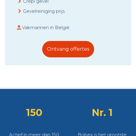
Crepi gevel
Gevelreiniging prijs
Vakmannen in België
Ontvang offertes
150
Nr. 1
Actief in meer dan 150
Bobex is het grootste