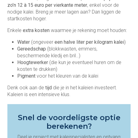
zo’n 12 à 15 euro per vierkante meter
, enkel voor de
nodige kalei. Breng je meer lagen aan? Dan liggen de
startkosten hoger.
Enkele
extra kosten
waarmee je rekening moet houden:
Water
(ongeveer
een halve liter per kilogram kalei
)
Gereedschap
(blokkwasten, emmers,
beschermende kledij en bril…)
Hoogtewerker
(die kun je eventueel huren om de
kosten te drukken)
Pigment
voor het kleuren van de kalei
Denk ook aan de
tijd
die je in het kaleien investeert.
Kaleien is een intensieve klus.
Snel de voordeligste optie
berekenen?
Deel je project met kaleispecialisten en ontvang