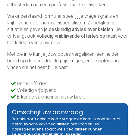
uitbesteden aan een professioneel kaleiwerker.
Via onderstaand formulier speel jij je vragen gratis en
vrijblijvend door aan kaleispecialisten. Zij bekijken je
situatie en geven je
deskundig advies over kaleien
. Je
ontvangt ook
volledig vrijblijvende offertes op maat
voor
het kaleien van jouw gevel.
Met die info kun je jouw opties vergelijken, een helder
beeld op de gemiddelde prijs krijgen, en de oplossing
vinden die het best bij je past.
Gratis offertes
Volledig vrijblijvend
Erkende vakmannen uit uw buurt
Omschrijf uw aanvraag
Beantwoord enkele korte vragen en kom in contact met
betrouwbare vakspecialisten. We vragen uw
adresgegevens zodat we specialisten kunnen
selecteren die actief zijn in uw regio.