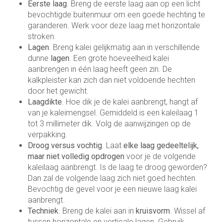
Eerste laag
. Breng de eerste laag aan op een licht
bevochtigde buitenmuur om een goede hechting te
garanderen. Werk voor deze laag met horizontale
stroken.
Lagen
. Breng kalei gelijkmatig aan in verschillende
dunne
lagen
. Een grote hoeveelheid kalei
aanbrengen in één laag heeft geen zin. De
kalkpleister kan zich dan niet voldoende hechten
door het gewicht.
Laagdikte
. Hoe dik je de kalei aanbrengt, hangt af
van je kaleimengsel. Gemiddeld is een kaleilaag 1
tot 3 millimeter dik. Volg de aanwijzingen op de
verpakking.
Droog versus vochtig
. Laat
elke laag gedeeltelijk,
maar niet volledig opdrogen
voor je de volgende
kaleilaag aanbrengt. Is de laag te droog geworden?
Dan zal de volgende laag zich niet goed hechten.
Bevochtig de gevel voor je een nieuwe laag kalei
aanbrengt.
Techniek
. Breng de kalei aan in
kruisvorm
. Wissel af
tussen horizontale en verticale lagen. Gebruik