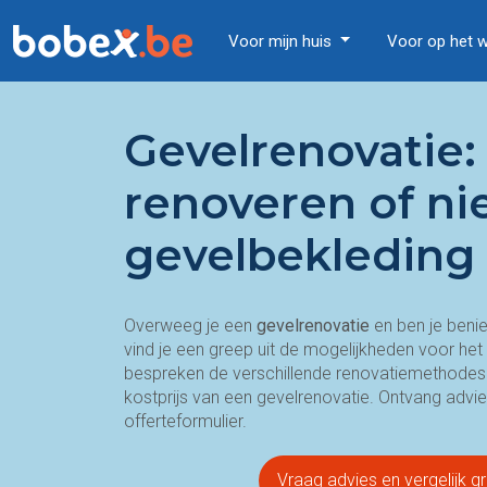
Voor mijn huis
Voor op het 
Gevelrenovatie: 
renoveren of n
gevelbekleding 
Overweeg je een
gevelrenovatie
en ben je beni
vind je een greep uit de mogelijkheden voor het
bespreken de verschillende renovatiemethodes 
kostprijs van een gevelrenovatie. Ontvang advie
offerteformulier.
Vraag advies en vergelijk gr