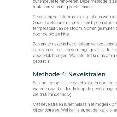
buitengevel te renoveren. Deze methode is z
mate van vervuiling is iets minder.
De druk bij een stoomreiniging ligt dan wel n
Oude, kwetsbare muren kunnen bij een stoomrei
temperatuur van de stoom. Sommige muren zijn
door de plotse hitte.
Een ander risico is het ontstaan van zoutkristall
aard van de muur. In sommige gevels zitten na
oppervlak brengen. Wat later tot kristalvorming
gepast is.
Methode 4: Nevelstralen
Een laatste optie is je gevel reinigen door ze 
water en zand onder druk op de gevel aangebrach
die druk minder hoog.
Met nevelstralen is het helaas niet mogelijk o
bij zandstralen. Wel kan je er, net dankzij die