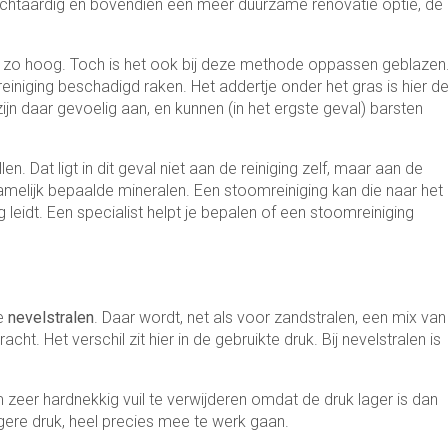
achtaardig en bovendien een meer duurzame renovatie optie, de
iet zo hoog. Toch is het ook bij deze methode oppassen geblazen
niging beschadigd raken. Het addertje onder het gras is hier d
 daar gevoelig aan, en kunnen (in het ergste geval) barsten
en. Dat ligt in dit geval niet aan de reiniging zelf, maar aan de
melijk bepaalde mineralen. Een stoomreiniging kan die naar het
 leidt. Een specialist helpt je bepalen of een stoomreiniging
te
nevelstralen
. Daar wordt, net als voor zandstralen, een mix van
t. Het verschil zit hier in de gebruikte druk. Bij nevelstralen is
m zeer hardnekkig vuil te verwijderen omdat de druk lager is dan
 lagere druk, heel precies mee te werk gaan.