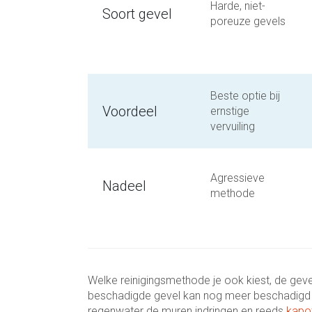
Harde, niet-
Soort gevel
poreuze gevels
Beste optie bij
Voordeel
ernstige
vervuiling
Agressieve
Nadeel
methode
Welke reinigingsmethode je ook kiest, de geve
beschadigde gevel kan nog meer beschadigd rak
regenwater de muren indringen en reeds
kapo