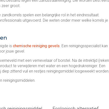
oed bestand tegen een zandstraalreiniging. Die worden best eers
s zeer groot.
zandkorrels spelen een belangrijke rol in het eindresultaat.
rofessionals uitgevoerd. Die weten onder meer welke korrels je
gen
nigde is
chemische reiniging gevels
. Een reinigingsspecialist kan
voor jouw gevel.
verneveld met een vernevelaar of borstel. Na de intrektijd (reken
 product te verwijderen met water en een hogedrukreiniger. Een
 diep zittend vuil en restjes reinigingsmiddel losgeweekt worden
n reinigingsmiddelen.
sch reinigingsmiddel
Ecologisch alternatief