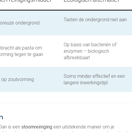
Tasten de ondergrond niet aan
poreuze ondergrond
Op basis van bacteriën of
bracht als pasta om
enzymen – biologisch
orming tegen te gaan
afbreekbaar!
Soms minder effectief en een
o op zoutvorming
langere inwerkingstijd
n
 Dan is een
stoomreiniging
een uitstekende manier om je