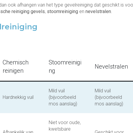
dan ook afhangen van het type gevelreiniging dat geschikt is voo
sche reiniging gevels
,
stoomreiniging
en
nevelstralen
.
reiniging
Chemisch
Stoomreinigi
Nevelstralen
reinigen
ng
Mild vuil
Mild vuil
Hardnekkig vuil
(bijvoorbeeld
(bijvoorbeeld
mos aanslag)
mos aanslag)
Niet voor oude,
kwetsbare
Afhankelijk van
Geschikt voor