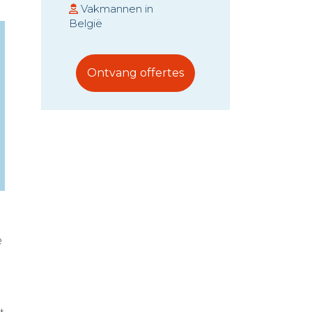
Vakmannen in
België
Ontvang offertes
e