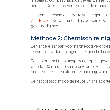
materiaal. Ook beschadigde gevels zijn niet g
hersteld. De kans op verdere schade is ander
De vorm, hardheid en grootte van de gebruikte 
Zandstralen
wordt daarom bij voorkeur door p
gevel nodig heeft.
Methode 2: Chemisch reini
Een andere aanpak voor hardnekkig verontrei
je vertellen welk reinigingsmiddel geschikt is 
Eerst wordt het reinigingsproduct op de gevel 
op 5 tot 30 minuten) kan je ervoor kiezen het
andere optie is een stoombehandeling, waarbij
Je hebt grosso modo de keuze uit drie soorte
Zuur reinigingsmiddel
Basi