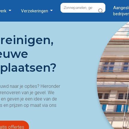
Aangesl
werk
Verzekeringen
bedrijve
reinigen,
ieuwe
plaatsen?
euwd naar je opties? Hieronder
 renoveren van je gevel. We
en geven je een idee van de
s en prijzen op maat via ons
atis offertes