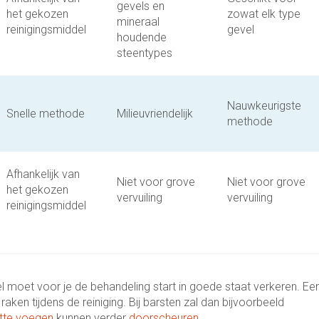
gevels en
het gekozen
zowat elk type
mineraal
reinigingsmiddel
gevel
houdende
steentypes
Nauwkeurigste
Snelle methode
Milieuvriendelijk
methode
Afhankelijk van
Niet voor grove
Niet voor grove
het gekozen
vervuiling
vervuiling
reinigingsmiddel
l moet voor je de behandeling start in goede staat verkeren. Ee
en tijdens de reiniging. Bij barsten zal dan bijvoorbeeld
tte voegen
kunnen verder
doorscheuren
.