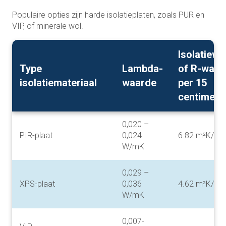
Populaire opties zijn harde isolatieplaten, zoals PUR en
VIP, of minerale wol.
Isolatiew
Type
Lambda-
of R-waar
isolatiemateriaal
waarde
per 15
centimete
0,020 –
PIR-plaat
0,024
6.82 m²K/W
W/mK
0,029 –
XPS-plaat
0,036
4.62 m²K/W
W/mK
0,007-