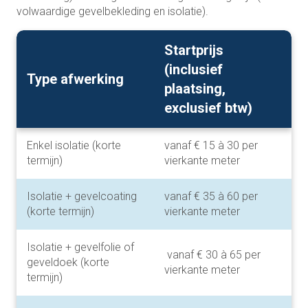
volwaardige gevelbekleding en isolatie).
Startprijs
(inclusief
Type afwerking
plaatsing,
exclusief btw)
Enkel isolatie (korte
vanaf € 15 à 30 per
termijn)
vierkante meter
Isolatie + gevelcoating
vanaf € 35 à 60 per
(korte termijn)
vierkante meter
Isolatie + gevelfolie of
vanaf € 30 à 65 per
geveldoek (korte
vierkante meter
termijn)