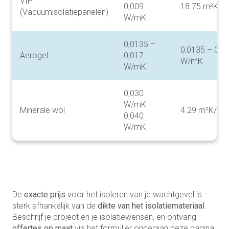
VIP
0,009
18.75 m²K/W
(Vacuümisolatiepanelen)
W/mK
0,0135 –
0,0135 – 0,0
Aerogel
0,017
W/mK
W/mK
0,030
W/mK –
Minerale wol
4.29 m²K/W
0,040
W/mK
De
exacte prijs
voor het isoleren van je wachtgevel is
sterk afhankelijk van de
dikte van het isolatiemateriaal
.
Beschrijf je project en je isolatiewensen, en ontvang
offertes op maat
via het formulier onderaan deze pagina.