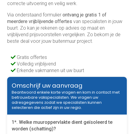
correcte uitvoering en veilig werk.
Via onderstaand formulier
ontvang je gratis 1 of
meerdere vrijblijvende offertes
van specialisten in jouw
buurt. Zo kan je rekenen op advies op maat en
vrijblijvend prijsvoorstellen vergelijken. Zo bekom je de
beste deal voor jouw buitenmuur project.
Gratis offertes
Volledig vrijblijvend
Erkende vakmannen uit uw buurt
Omschrijf uw aanvraag
Beantwoord enkele korte vragen en kom in contact met
betrouwbare vakspecialisten. We vragen uw
adresgegevens zodat we specialisten kunnen
selecteren die actief zijn in uw regio.
1*. Welke muuroppervlakte dient geïsoleerd te
worden (schatting)?