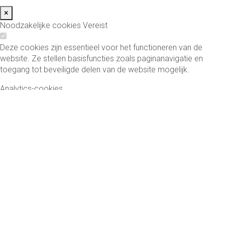
×
Noodzakelijke cookies
Vereist
Deze cookies zijn essentieel voor het functioneren van de
website. Ze stellen basisfuncties zoals paginanavigatie en
toegang tot beveiligde delen van de website mogelijk.
Analytics-cookies
Deze cookies helpen ons te begrijpen hoe bezoekers de
website gebruiken door anoniem informatie te verzamelen over
bezoekersaantallen, bouncepercentages en verkeersbronnen.
Functionele cookies
Deze cookies maken verbeterde functionaliteit en
personalisatie mogelijk, zoals video's en live chat. Ze kunnen
door ons of door externe partijen worden ingesteld.
Marketing cookies