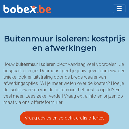
Buitenmuur isoleren: kostprijs
en afwerkingen
Jouw
buitenmuur isoleren
biedt vandaag veel voordelen. Je
bespaart energie. Daarnaast geef je jouw gevel opnieuw een
unieke look en uitstraling door de brede waaier van
afwerkingsopties. Wil je meer weten over de kosten? Hoe je
de isolatiewerken van de buitenmuur het best aanpakt? En
veel meer. Lees zeker verder! Vraag extra info en prijzen op
maat via ons offerteformulier.
Vraag advies en vergelijk gratis offertes