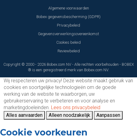
Algemene voorwaarden
Bobex gegevensbescherming (GDPR)
Privacybeleid
Gegevensverwerkingsovereenkomst
Cookies beleid
Reviewbeleid
Copyright © 2000 - 2026 Bobex.com NV - Alle rechten voorbehouden - BOBEX
® is een geregistreerd merk van Bobex.com NV.
Wij respecteren uw privacy!
Deze website maakt gebruik van
cookies en soortgelijke technologieën om de goede
werking van de website te waarborgen, uw
gebruikerservaring te verbeteren en voor analyse en
marketingdoeleinden.
Lees ons privacybeleid
Alles aanvaarden
Alleen noodzakelijk
Aanpassen
Cookie voorkeuren