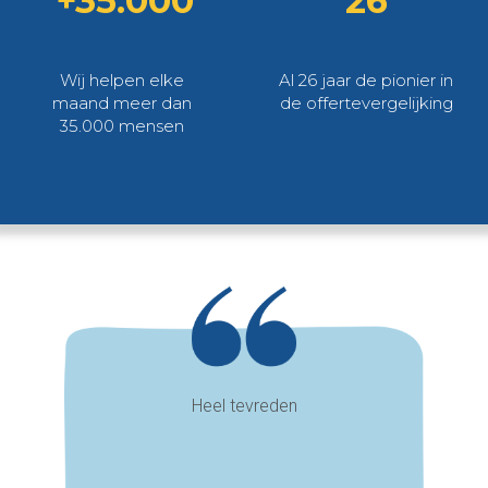
+35.000
26
Wij helpen elke
Al 26 jaar de pionier in
maand meer dan
de offertevergelijking
35.000 mensen
Heel tevreden