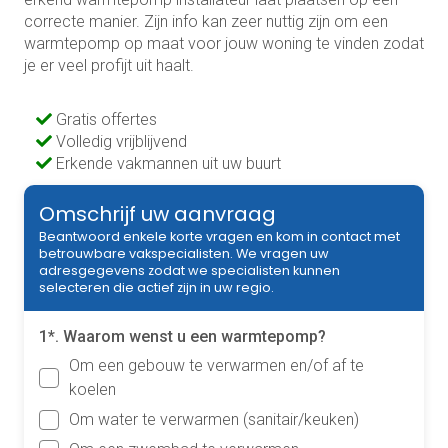
correcte manier. Zijn info kan zeer nuttig zijn om een
warmtepomp op maat voor jouw woning te vinden zodat
je er veel profijt uit haalt.
Gratis offertes
Volledig vrijblijvend
Erkende vakmannen uit uw buurt
Omschrijf uw aanvraag
Beantwoord enkele korte vragen en kom in contact met
betrouwbare vakspecialisten. We vragen uw
adresgegevens zodat we specialisten kunnen
selecteren die actief zijn in uw regio.
1*. Waarom wenst u een warmtepomp?
Om een gebouw te verwarmen en/of af te
koelen
Om water te verwarmen (sanitair/keuken)