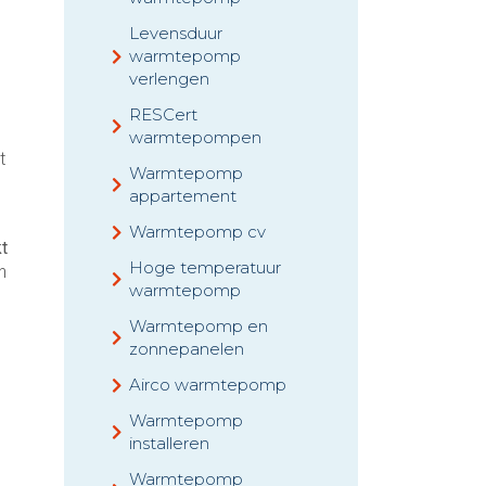
Levensduur
warmtepomp
verlengen
RESCert
warmtepompen
t
Warmtepomp
appartement
Warmtepomp cv
kt
Hoge temperatuur
n
warmtepomp
Warmtepomp en
zonnepanelen
Airco warmtepomp
Warmtepomp
installeren
Warmtepomp