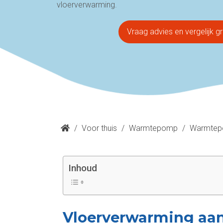
vloerverwarming.
Vraag advies en vergelijk gr
/
Voor thuis
/
Warmtepomp
/
Warmtep
Inhoud
Vloerverwarming aan