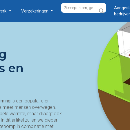
Aangesl
werk
Verzekeringen
bedrijve
g
s en
rming
is een populaire en
eds meer mensen overwegen.
abele warmte, maar draagt ook
n dit artikel zullen we dieper
rmtepomp in combinatie met