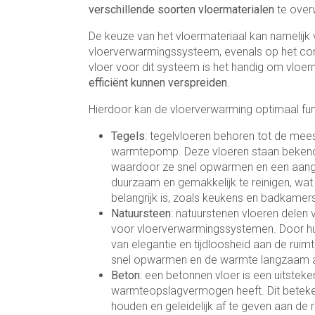
verschillende soorten vloermaterialen
te over
De keuze van het vloermateriaal kan namelijk v
vloerverwarmingssysteem, evenals op het comfor
vloer voor dit systeem is het handig om vloe
efficiënt kunnen verspreiden
.
Hierdoor kan de vloerverwarming optimaal fun
Tegels
: tegelvloeren behoren tot de mee
warmtepomp. Deze vloeren staan bekend
waardoor ze snel opwarmen en een aange
duurzaam en gemakkelijk te reinigen, wat
belangrijk is, zoals keukens en badkamers
Natuursteen
: natuurstenen vloeren delen
voor vloerverwarmingssystemen. Door hun
van elegantie en tijdloosheid aan de ruim
snel opwarmen en de warmte langzaam af
Beton
: een betonnen vloer is een uitst
warmteopslagvermogen heeft. Dit betekent
houden en geleidelijk af te geven aan de