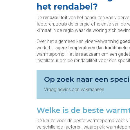
het rendabel?
De
rendabiliteit
van het aansluiten van vloer
factoren, zoals de energie-efficiëntie van de
klimaat in de regio waar de woning zich bevind
Over het algemeen kan vloerverwarming
goed
werkt bij l
agere temperaturen dan traditionele 
warmtepomp. Het is raadzaam om een gedetai
installateur om de rendabiliteit voor een speci
Op zoek naar een speci
Vraag advies aan vakmannen
Welke is de beste war
De keuze voor de beste warmtepomp voor vloe
verschillende factoren, waarbij elk warmtepom