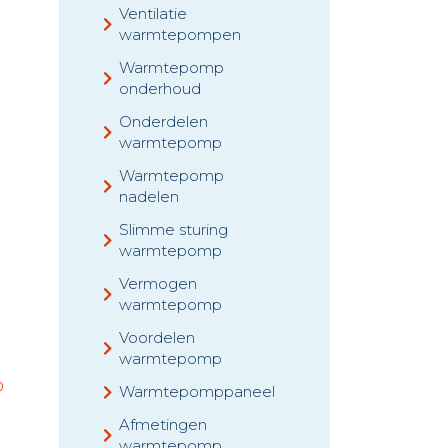
Ventilatie
warmtepompen
Warmtepomp
onderhoud
Onderdelen
warmtepomp
Warmtepomp
nadelen
Slimme sturing
warmtepomp
Vermogen
warmtepomp
Voordelen
warmtepomp
p
Warmtepomppaneel
Afmetingen
warmtepomp