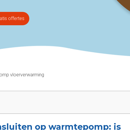
atis offertes
omp vloerverwarming
sluiten op warmtepomp: is