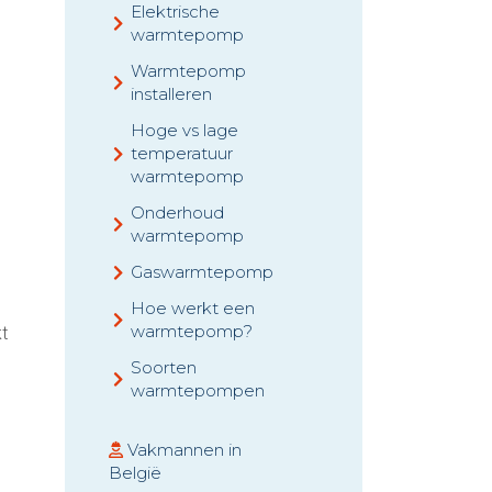
Elektrische
warmtepomp
Warmtepomp
installeren
Hoge vs lage
temperatuur
warmtepomp
Onderhoud
warmtepomp
Gaswarmtepomp
Hoe werkt een
warmtepomp?
t
Soorten
warmtepompen
Vakmannen in
België