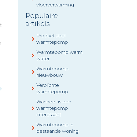
vloerverwarming
Populaire
artikels
t
Productlabel
warmtepomp
m
Warmtepomp warm
water
Warmtepomp
nieuwbouw
Verplichte
warmtepomp
Wanneer is een
warmtepomp
interessant
Warmtepomp in
bestaande woning