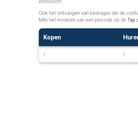
enzovoort.
Ook het ontvangen van bedragen die de contact
Mits het invoeren van een pincode op de
Tap 
Kopen
Hure
/
/