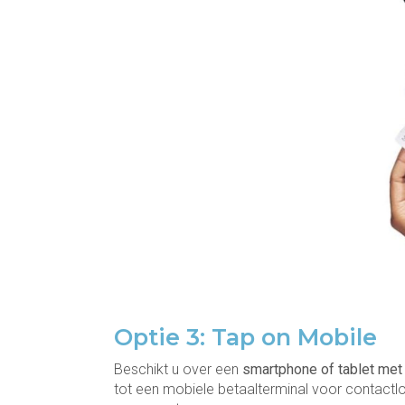
Optie 3: Tap on Mobile
Beschikt u over een
smartphone of tablet me
tot een mobiele betaalterminal voor contactl