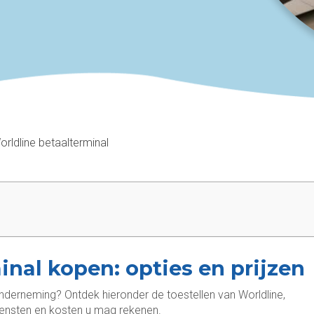
orldline betaalterminal
inal kopen: opties en prijzen
derneming? Ontdek hieronder de toestellen van Worldline,
ensten en kosten u mag rekenen.