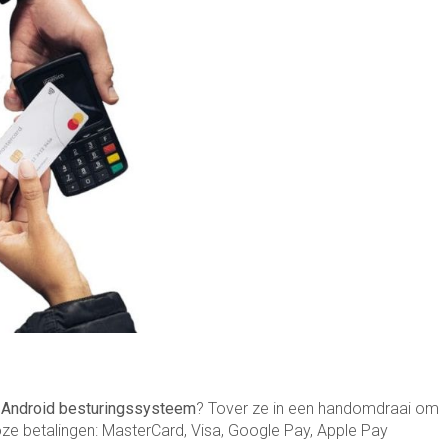
t Android besturingssysteem
? Tover ze in een handomdraai om
oze betalingen: MasterCard, Visa, Google Pay, Apple Pay