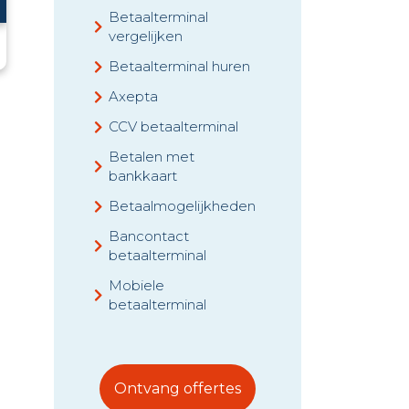
Betaalterminal
vergelijken
Betaalterminal huren
Axepta
CCV betaalterminal
Betalen met
bankkaart
Betaalmogelijkheden
Bancontact
betaalterminal
Mobiele
betaalterminal
Ontvang offertes