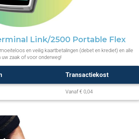
erminal Link/2500 Portable Flex
oeiteloos en veilig kaartbetalingen (debet en krediet) en alle
n uw zaak of voor onderweg!
n
Transactiekost
Vanaf € 0,04