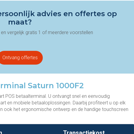
rsoonlijk advies en offertes op
maat?
n en vergelijk gratis 1 of meerdere voorstellen
Ontvang offertes
erminal Saturn 1000F2
rt POS betaalterminal. U ontvangt snel en eenvoudig
art en mobiele betaaloplossingen. Daarbij profiteert u op elk
 En ook het ergonomische ontwerp en de handige touchscreen
n
Transactiekost