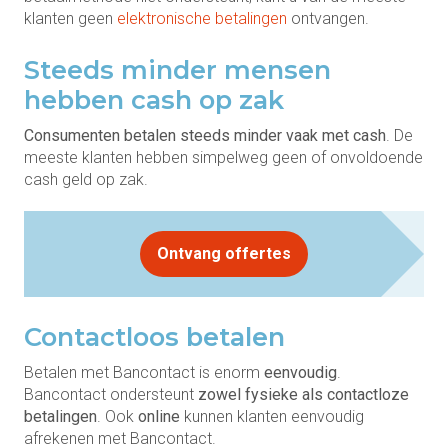
klanten geen
elektronische betalingen
ontvangen.
Steeds minder mensen
hebben cash op zak
Consumenten betalen steeds minder vaak met cash
. De
meeste klanten hebben simpelweg geen of onvoldoende
cash geld op zak.
Ontvang offertes
Contactloos betalen
Betalen met Bancontact is enorm
eenvoudig
.
Bancontact ondersteunt
zowel fysieke als contactloze
betalingen
. Ook
online
kunnen klanten eenvoudig
afrekenen met Bancontact.