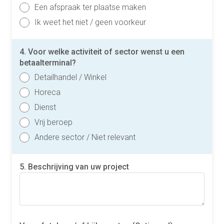
Een afspraak ter plaatse maken
Ik weet het niet / geen voorkeur
4. Voor welke activiteit of sector wenst u een
betaalterminal?
Detailhandel / Winkel
Horeca
Dienst
Vrij beroep
Andere sector / Niet relevant
5. Beschrijving van uw project