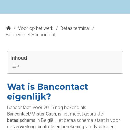
/
Voor op het werk
/
Betaalterminal
/
Betalen met Bancontact
Inhoud
Wat is Bancontact
eigenlijk?
Bancontact, voor 2016 nog bekend als
Bancontact/Mister Cash
, is het meest gebruikte
betaalschema
in België. Het betaalschema staat in voor
de
verwerking, controle en berekening
van fysieke en