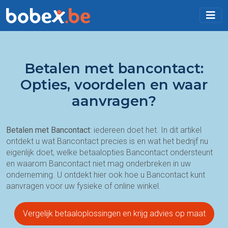
Betalen met bancontact:
Opties, voordelen en waar
aanvragen?
Betalen met Bancontact
: iedereen doet het. In dit artikel
ontdekt u wat Bancontact precies is en wat het bedrijf nu
eigenlijk doet, welke betaalopties Bancontact ondersteunt
en waarom Bancontact niet mag onderbreken in uw
onderneming. U ontdekt hier ook hoe u Bancontact kunt
aanvragen voor uw fysieke of online winkel.
Vergelijk betaaloplossingen en krijg advies op maat