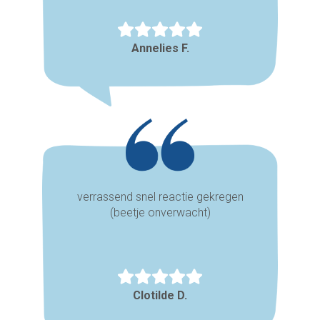
Annelies F.
verrassend snel reactie gekregen
(beetje onverwacht)
Clotilde D.