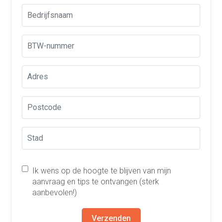
Ik wens op de hoogte te blijven van mijn
aanvraag en tips te ontvangen (sterk
aanbevolen!)
Verzenden