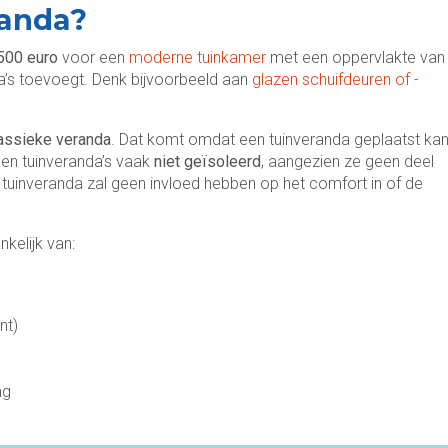
randa?
500 euro
voor een
moderne tuinkamer
met een oppervlakte van
ra’s toevoegt. Denk bijvoorbeeld aan
glazen schuifdeuren of -
assieke veranda
. Dat komt omdat een tuinveranda geplaatst ka
en tuinveranda’s vaak
niet geïsoleerd
, aangezien ze geen deel
 tuinveranda zal geen invloed hebben op het comfort in of de
nkelijk van:
nt)
ng