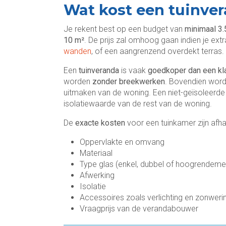
Wat kost een tuinve
Je rekent best op een budget van
minimaal 3.
10 m²
. De prijs zal omhoog gaan indien je ext
wanden
, of een aangrenzend overdekt terras.
Een
tuinveranda
is vaak
goedkoper dan een kl
worden
zonder breekwerken
. Bovendien word
uitmaken van de woning. Een niet-geïsoleerde
isolatiewaarde van de rest van de woning.
De
exacte kosten
voor een tuinkamer zijn afha
Oppervlakte en omvang
Materiaal
Type glas (enkel, dubbel of hoogrendeme
Afwerking
Isolatie
Accessoires zoals verlichting en zonweri
Vraagprijs van de verandabouwer