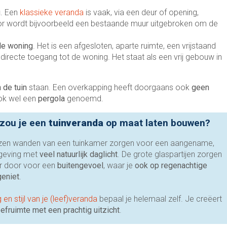
g
. Een
klassieke veranda
is vaak, via een deur of opening,
oor wordt bijvoorbeeld een bestaande muur uitgebroken om de
de woning
. Het is een afgesloten, aparte ruimte, een vrijstaand
irecte toegang tot de woning. Het staat als een vrij gebouw in
n de tuin
staan. Een overkapping heeft doorgaans ook
geen
ok wel een
pergola
genoemd.
zou je een
tuinveranda
op maat laten bouwen?
azen wanden van een tuinkamer zorgen voor een aangename,
eving met
veel natuurlijk daglicht
. De grote glaspartijen zorgen
ar door voor een
buitengevoel
, waar je
ook op regenachtige
geniet
.
g en stijl van je (leef)veranda
bepaal je helemaal zelf. Je creëert
eefruimte met een prachtig uitzicht
.