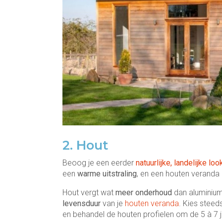
2. Hout
Beoog je een eerder
natuurlijke, landelijke loo
een
warme uitstraling
, en een houten veranda g
Hout vergt wat
meer onderhoud
dan aluminium
levensduur
van je
houten veranda
. Kies steed
en behandel de houten profielen om de 5 à 7 ja