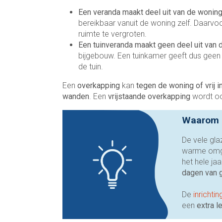
Een veranda maakt deel uit van de wonin
bereikbaar vanuit de woning zelf. Daarv
ruimte te vergroten.
Een tuinveranda maakt geen deel uit van 
bijgebouw. Een tuinkamer geeft dus geen d
de tuin.
Een
overkapping
kan
tegen de woning of vrij i
wanden
. Een
vrijstaande overkapping
wordt o
Waarom 
De vele gl
warme omg
het hele ja
dagen van 
De
inrichtin
een
extra l