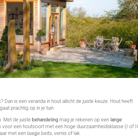
k
? Dan is een veranda in hout allicht de juiste keuze. Hout heeft
aat prachtig op in je tuin.
. Met de juiste
behandeling
mag je rekenen op een
lange
s voor een houtsoort met een hoge duurzaamheidsklasse (I of II
ar met een laagje beits, vernis of lak.