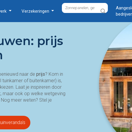
Aangesl
werk
Verzekeringen
bedrijve
wen: prijs
n
 benieuwd naar de
prijs
? Kom in
l tuinkamer of buitenkamer) is,
kiezen. Laat je inspireren door
dt, maar ook op welke wetgeving
. Nog meer weten? Stel je
tuinveranda's