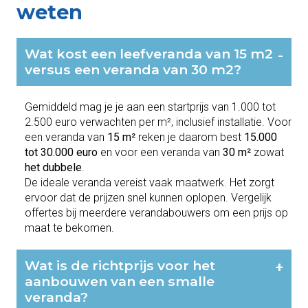
weten
Wat kost een leefveranda van 15 m2
-
versus een veranda van 30 m2?
Gemiddeld mag je je aan een startprijs van 1.000 tot
2.500 euro verwachten per m², inclusief installatie. Voor
een veranda van
15 m²
reken je daarom best
15.000
tot 30.000 euro
en voor een veranda van
30 m²
zowat
het dubbele
.
De ideale veranda vereist vaak maatwerk. Het zorgt
ervoor dat de prijzen snel kunnen oplopen. Vergelijk
offertes bij meerdere verandabouwers om een prijs op
maat te bekomen.
Wat is de richtprijs voor het
+
aanbouwen van een smalle
veranda?