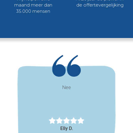
maand meer dan
de offertevergelijking
35.000 mensen
Nee
Elly D.