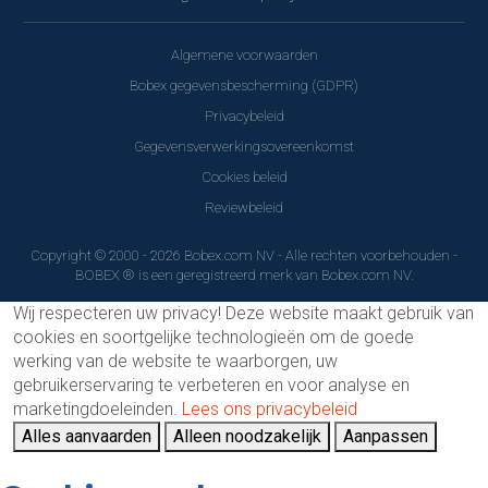
Algemene voorwaarden
Bobex gegevensbescherming (GDPR)
Privacybeleid
Gegevensverwerkingsovereenkomst
Cookies beleid
Reviewbeleid
Copyright © 2000 - 2026 Bobex.com NV - Alle rechten voorbehouden -
BOBEX ® is een geregistreerd merk van Bobex.com NV.
Wij respecteren uw privacy!
Deze website maakt gebruik van
cookies en soortgelijke technologieën om de goede
werking van de website te waarborgen, uw
gebruikerservaring te verbeteren en voor analyse en
marketingdoeleinden.
Lees ons privacybeleid
Alles aanvaarden
Alleen noodzakelijk
Aanpassen