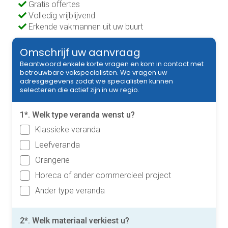
Gratis offertes
Volledig vrijblijvend
Erkende vakmannen uit uw buurt
Omschrijf uw aanvraag
Beantwoord enkele korte vragen en kom in contact met
betrouwbare vakspecialisten. We vragen uw
adresgegevens zodat we specialisten kunnen
selecteren die actief zijn in uw regio.
1*. Welk type veranda wenst u?
Klassieke veranda
Leefveranda
Orangerie
Horeca of ander commercieel project
Ander type veranda
2*. Welk materiaal verkiest u?