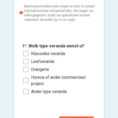
Beantwoord enkele korte vragen en kom in contact
met betrouwbare vakspecialisten. We vragen uw
adresgegevens zodat we specialisten kunnen
selecteren die actief zijn in uw regio.
1*. Welk type veranda wenst u?
3*. Wat 
van de 
2*. Welk
Klassieke veranda
4. Wanne
Voeg fot
Min
de aanl
Alu
Leefveranda
(Optione
Tus
Binn
PV
Orangerie
Ki
Tus
Binn
Hou
Horeca of ander commercieel
bes
Mee
Binn
project
Ik w
vers
Ik w
Ander type veranda
hi
Ik wen
mijn a
(sterk