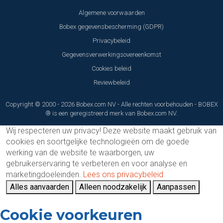
Algemene voorwaarden
Bobex gegevensbescherming (GDPR)
Privacybeleid
Gegevensverwerkingsovereenkomst
Cookies beleid
Reviewbeleid
Copyright © 2000 - 2026 Bobex.com NV - Alle rechten voorbehouden - BOBEX
® is een geregistreerd merk van Bobex.com NV.
Wij respecteren uw privacy!
Deze website maakt gebruik van
cookies en soortgelijke technologieën om de goede
werking van de website te waarborgen, uw
gebruikerservaring te verbeteren en voor analyse en
marketingdoeleinden.
Lees ons privacybeleid
Alles aanvaarden
Alleen noodzakelijk
Aanpassen
Cookie voorkeuren