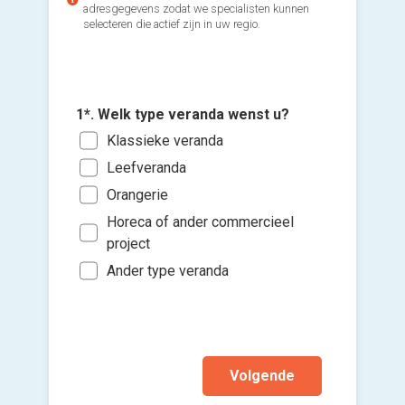
adresgegevens zodat we specialisten kunnen
selecteren die actief zijn in uw regio.
1*. Welk type veranda wenst u?
3*. Wat 
van de 
2*. Welk
Klassieke veranda
4. Wanne
Voeg fot
Min
de aanl
Alu
Leefveranda
(Optione
Tus
Binn
PV
Orangerie
Ki
Tus
Binn
Hou
Horeca of ander commercieel
bes
Mee
Binn
project
Ik w
vers
Ik w
Ander type veranda
hi
Ik wen
mijn a
(sterk
Volgende