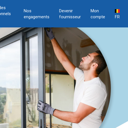
des
Nos
Devenir
Mon
onnels
engagements
fournisseur
compte
FR