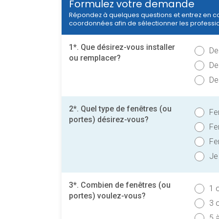
Formulez votre demande
Répondez à quelques questions et entrez en c
coordonnées afin de sélectionner les professio
1*. Que désirez-vous installer
De
ou remplacer?
De
De
2*. Quel type de fenêtres (ou
Fe
portes) désirez-vous?
Fe
Fe
Je
3*. Combien de fenêtres (ou
1 
portes) voulez-vous?
3 
5 