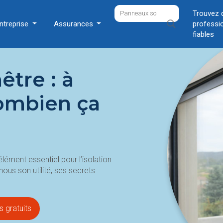
Trouvez 
ntreprise
Assurances
professi
fiables
être : à
Combien ça
élément essentiel pour l’isolation
nous son utilité, ses secrets
 gratuits