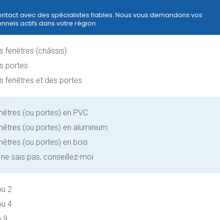
ontact avec des spécialistes fiables. Nous vous demandons vos
nnels actifs dans votre région.
s fenêtres (châssis)
s portes
s fenêtres et des portes
nêtres (ou portes) en PVC
nêtres (ou portes) en aluminium
nêtres (ou portes) en bois
 ne sais pas, conseillez-moi
ou 2
ou 4
à 9