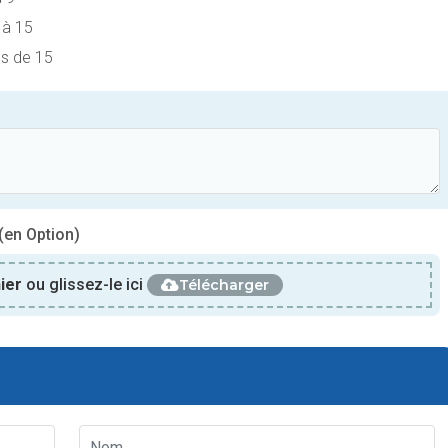
 à 15
us de 15
(en Option)
hier
ou glissez-le ici
Télécharger