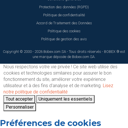
Protection des données (RGPD)
Politique de confidentialité
Accord de Traitement des Données
Politique des cookies
Politique de gestion des avis
Copyright © 2000 - 2026 Bobex.com SA - Tous droits réservés - BOBEX ® est
une marque déposée de Bobex.com SA.
Nous respectons votre vie privée !
Ce site web utilise des
cookies et technologies similaires pour assurer le bon
fonctionnement du site, améliorer votre expérience
utilisateur et à des fins d'analyse et de marketing.
Lisez
notre politique de confidentialité
Tout accepter
Uniquement les essentiels
Personnaliser
Préférences de cookies