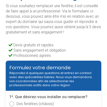
Si vous souhaitez remplacer une fenêtre, il est conseillé
de faire appel à un professionnel. Via le formulaire ci-
dessous, vous pouvez ainsi être mis en relation avec un
expert du domaine qui saura vous guider et répondre à
vos questions. Vous pourrez aussi obtenir jusqu’à 5 devis
gratuitement et sans engagement !
Devis gratuits et rapides
Sans engagement et obligation
Professionnels agréés
Formulez votre demande
Répondez à quelques questions et entrez en contact
avec des spécialistes fiables. Nous vous demandons
vos coordonnées afin de sélectionner les
professionnels actifs dans votre région.
1*. Que désirez-vous installer ou remplacer?
Des fenêtres (châssis)