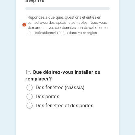
Step
1
/6
Répondez à quelques questions et entrez en
contact avec des spécialistes fiables. Nous vous
demandons vos coordonnées afin de sélectionner
les professionnels actifs dans votre région.
3*. Comb
2*. Quel
voulez-
1*. Que désirez-vous installer ou
portes)
Ajouter 
1 ou
remplacer?
Fenê
jointes 
Des fenêtres (châssis)
3 ou
Fenê
Des portes
5 à 
Sélec
Fenê
un fi
Des fenêtres et des portes
10 à
Je n
glisse
Plus
Je so
deman
prati