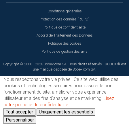
Conditions générales
Protection des données (RGPD)
Politique de confidentialité
Accord de Traitement des Données
Politique des cookies
Politique de gestion des avis
Copyright © 2000 - 2026 Bobex.com SA - Tous droits réservés - BOBEX ® est
une marque déposée de Bobex.com SA.
Nous respectons votre vie privée !
Ce site web utilise des
cookies et technologies similaires pour assurer le bon
fonctionnement du site, améliorer votre expérience
utilisateur et à des fins d'analyse et de marketing.
Lisez
notre politique de confidentialité
Tout accepter
Uniquement les essentiels
Personnaliser