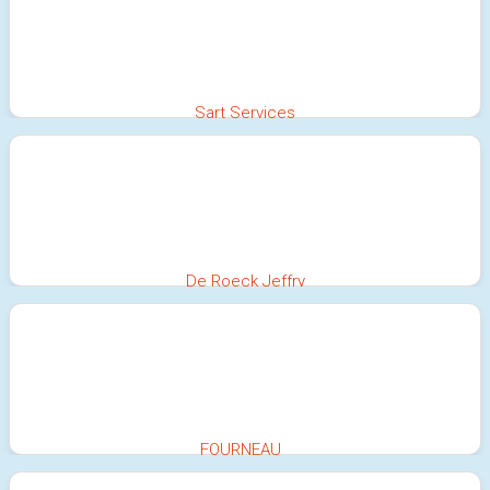
Sart Services
100%
De Roeck Jeffry
100%
FOURNEAU
100%