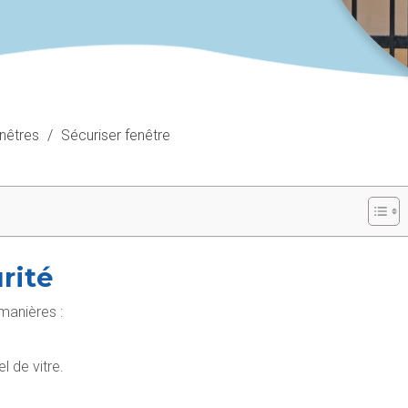
enêtres
/
Sécuriser fenêtre
rité
manières :
l de vitre.