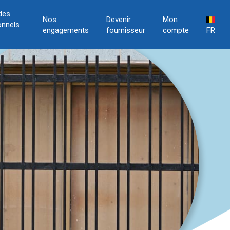
des
Nos
Devenir
Mon
onnels
engagements
fournisseur
compte
FR