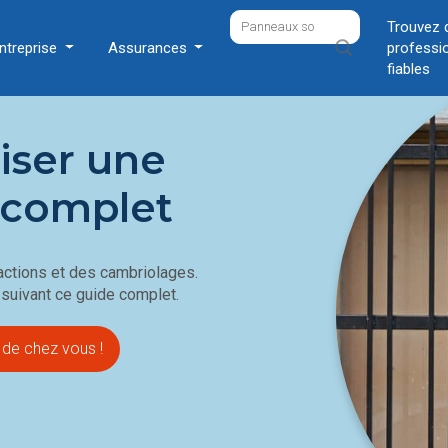
Trouvez 
ntreprise
Assurances
professi
fiables
ser une
 complet
ractions et des cambriolages.
suivant ce guide complet.
 de chez vous !