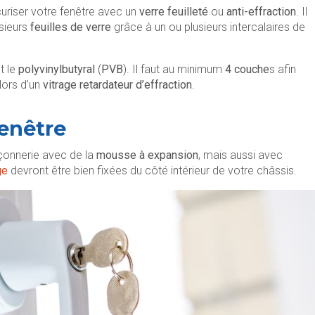
curiser votre fenêtre avec un
verre feuilleté
ou
anti-effraction
. Il
sieurs
feuilles de verre
grâce à un ou plusieurs intercalaires de
t le
polyvinylbutyral
(
PVB
). Il faut au minimum
4 couche
s afin
lors d’un
vitrage retardateur d’effraction
.
enêtre
açonnerie avec de la
mousse à expansion
, mais aussi avec
ge
devront être bien fixées du côté intérieur de votre châssis.