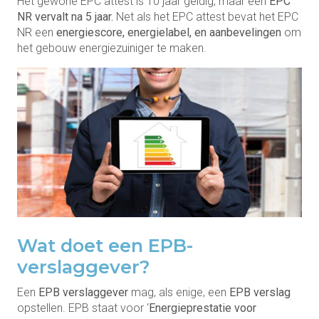
Het gewone EPC attest is 10 jaar geldig, maar een
EPC
NR vervalt na 5 jaar.
Net als het EPC attest bevat het EPC
NR een
energiescore, energielabel, en aanbevelingen
om
het gebouw energiezuiniger te maken.
Wat doet een EPB-
verslaggever?
Een
EPB verslaggever
mag, als enige, een
EPB verslag
opstellen. EPB staat voor ‘
Energieprestatie voor