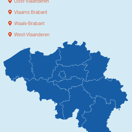
Oost-Vlaanderen
Vlaams Brabant
Waals-Brabant
West-Vlaanderen