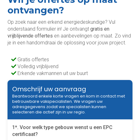
ontvangen?
Op zoek naar een erkend energiedeskundige? Vul
onderstaand formulier in! Je ontvangt
gratis en
vrijblijvende offertes
en aanbevelingen op maat. Zo vind
je in een handomdraai de oplossing voor jouw project.
Gratis offertes
Volledig vrijblijvend
Erkende vakmannen uit uw buurt
Omschrijf uw aanvraag
Beantwoord enkele korte vragen en kom in contact met
betrouwbare vakspecialisten. We vragen uw
adresgegevens zodat we specialisten kunnen
selecteren die actief zijn in uw regio.
1*. Voor welk type gebouw wenst u een EPC
certificaat?