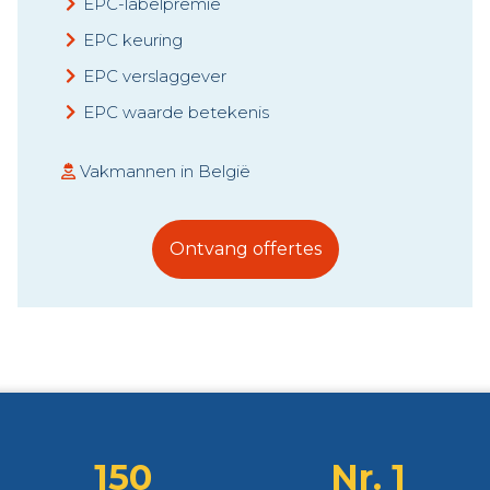
EPC-labelpremie
EPC keuring
EPC verslaggever
EPC waarde betekenis
Vakmannen in België
Ontvang offertes
150
Nr. 1