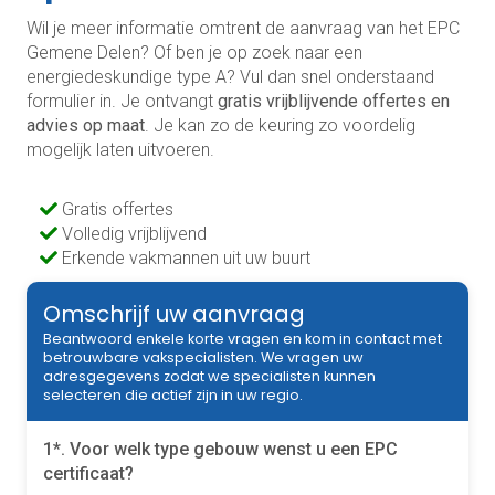
Wil je meer informatie omtrent de aanvraag van het EPC
Gemene Delen? Of ben je op zoek naar een
energiedeskundige type A? Vul dan snel onderstaand
formulier in. Je ontvangt
gratis vrijblijvende offertes en
advies op maat
. Je kan zo de keuring zo voordelig
mogelijk laten uitvoeren.
Gratis offertes
Volledig vrijblijvend
Erkende vakmannen uit uw buurt
Omschrijf uw aanvraag
Beantwoord enkele korte vragen en kom in contact met
betrouwbare vakspecialisten. We vragen uw
adresgegevens zodat we specialisten kunnen
selecteren die actief zijn in uw regio.
1*. Voor welk type gebouw wenst u een EPC
certificaat?