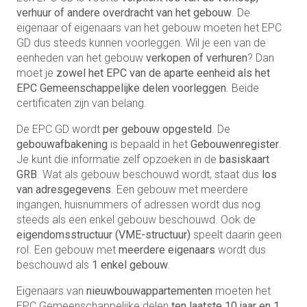
verhuur of andere overdracht van het gebouw
. De
eigenaar of eigenaars van het gebouw moeten het EPC
GD dus steeds kunnen voorleggen. Wil je een van de
eenheden van het gebouw
verkopen of verhuren
? Dan
moet je
zowel het EPC van de aparte eenheid als het
EPC Gemeenschappelijke delen voorleggen
. Beide
certificaten zijn van belang.
De EPC GD wordt
per gebouw opgesteld
. De
gebouwafbakening
is bepaald in het
Gebouwenregister
.
Je kunt die informatie zelf opzoeken in de
basiskaart
GRB
. Wat als gebouw beschouwd wordt, staat dus
los
van adresgegevens
. Een gebouw met meerdere
ingangen, huisnummers of adressen wordt dus nog
steeds als een enkel gebouw beschouwd. Ook de
eigendomsstructuur (VME-structuur)
speelt daarin geen
rol. Een gebouw met
meerdere eigenaars
wordt dus
beschouwd als
1 enkel gebouw
.
Eigenaars van
nieuwbouwappartementen
moeten het
EPC Gemeenschappelijke delen
ten laatste 10 jaar en 1