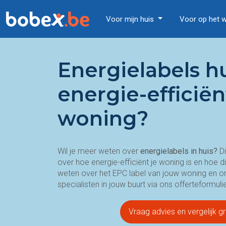
Voor mijn huis
Voor op het 
Energielabels h
energie-efficiën
woning?
Wil je meer weten over
energielabels in huis?
Di
over hoe energie-efficiënt je woning is en hoe 
weten over het EPC label van jouw woning en 
specialisten in jouw buurt via ons offerteformulie
Vraag advies en vergelijk gr