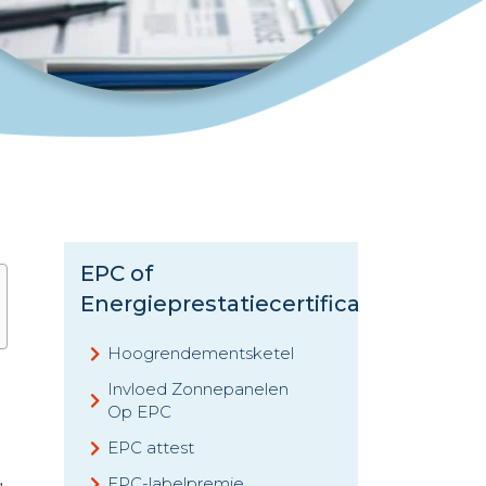
EPC of
Energieprestatiecertificaat
Hoogrendementsketel
Invloed Zonnepanelen
Op EPC
EPC attest
.
EPC-labelpremie