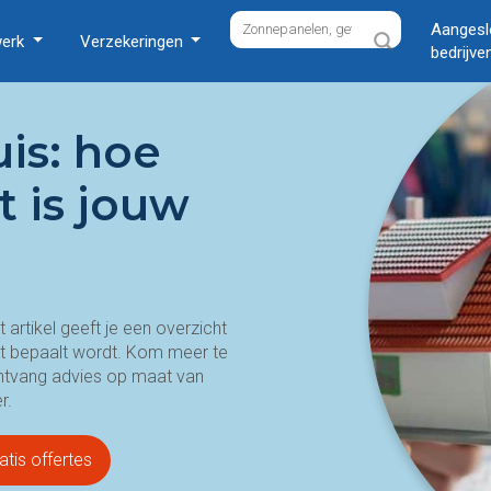
Aangesl
werk
Verzekeringen
bedrijve
uis: hoe
t is jouw
t artikel geeft je een overzicht
dit bepaalt wordt. Kom meer te
ontvang advies op maat van
r.
atis offertes