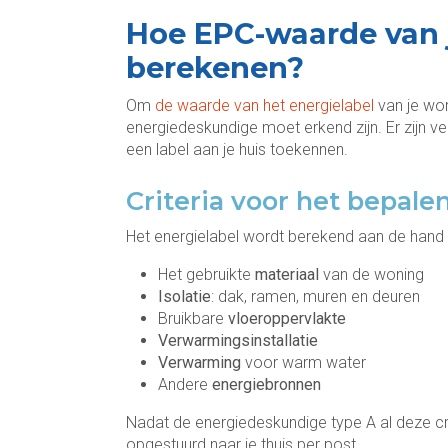
Hoe EPC-waarde van
berekenen?
Om
de waarde van het energielabel
van je won
energiedeskundige moet erkend zijn. Er zijn v
een label aan je huis toekennen.
Criteria voor het bepale
Het energielabel wordt berekend aan de hand va
Het gebruikte
materiaal
van de woning
Isolatie
: dak, ramen, muren en deuren
Bruikbare
vloeroppervlakte
Verwarmingsinstallatie
Verwarming
voor warm water
Andere
energiebronnen
Nadat de energiedeskundige type A al deze cr
opgestuurd naar je thuis per post.