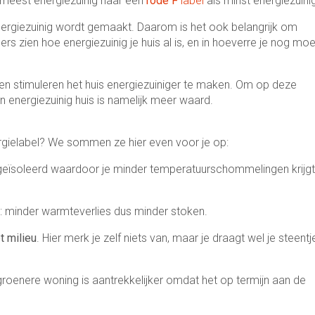
 meest energiezuinig naar een
rode F
label
als minst energiezuini
ergiezuinig wordt gemaakt. Daarom is het ook belangrijk om
rs zien hoe energiezuinig je huis al is, en in hoeverre je nog moe
en stimuleren het huis energiezuiniger te maken. Om op deze
n energiezuinig huis is namelijk meer waard.
rgielabel? We sommen ze hier even voor je op:
r geïsoleerd waardoor je minder temperatuurschommelingen krijgt
: minder warmteverlies dus minder stoken.
t milieu
. Hier merk je zelf niets van, maar je draagt wel je steentj
groenere woning is aantrekkelijker omdat het op termijn aan de