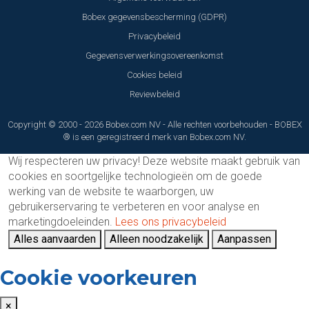
Bobex gegevensbescherming (GDPR)
Privacybeleid
Gegevensverwerkingsovereenkomst
Cookies beleid
Reviewbeleid
Copyright © 2000 - 2026 Bobex.com NV - Alle rechten voorbehouden - BOBEX
® is een geregistreerd merk van Bobex.com NV.
Wij respecteren uw privacy!
Deze website maakt gebruik van
cookies en soortgelijke technologieën om de goede
werking van de website te waarborgen, uw
gebruikerservaring te verbeteren en voor analyse en
marketingdoeleinden.
Lees ons privacybeleid
Alles aanvaarden
Alleen noodzakelijk
Aanpassen
Cookie voorkeuren
×