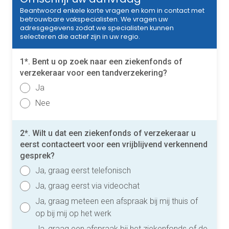
Beantwoord enkele korte vragen en kom in contact met
betrouwbare vakspecialisten. We vragen uw
adresgegevens zodat we specialisten kunnen
selecteren die actief zijn in uw regio.
1*. Bent u op zoek naar een ziekenfonds of
verzekeraar voor een tandverzekering?
Ja
Nee
2*. Wilt u dat een ziekenfonds of verzekeraar u
eerst contacteert voor een vrijblijvend verkennend
gesprek?
Ja, graag eerst telefonisch
Ja, graag eerst via videochat
Ja, graag meteen een afspraak bij mij thuis of
op bij mij op het werk
Ja, graag een afspraak bij het ziekenfonds of de