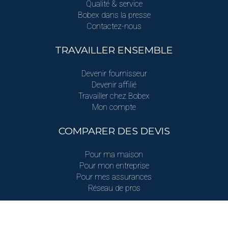
Qualité & service
Bobex dans la presse
Contactez-nous
TRAVAILLER ENSEMBLE
Devenir fournisseur
Devenir affilié
Travailler chez Bobex
Mon compte
COMPARER DES DEVIS
Pour ma maison
Pour mon entreprise
Pour mes assurances
Réseau de pros