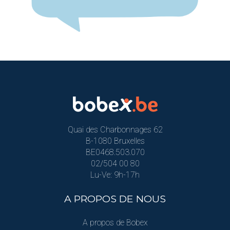
Quai des Charbonnages 62
B-1080 Bruxelles
BE0468.503.070
02/504 00 80
Lu-Ve: 9h-17h
A PROPOS DE NOUS
A propos de Bobex