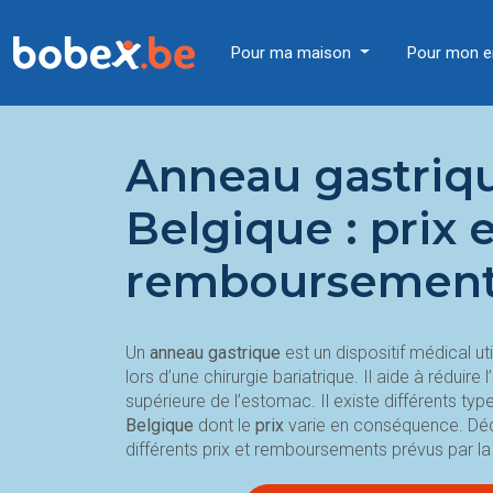
Pour ma maison
Pour mon e
Anneau gastriq
Belgique : prix 
remboursemen
Un
anneau gastrique
est un dispositif médical uti
lors d’une chirurgie bariatrique. Il aide à réduire 
supérieure de l’estomac. Il existe différents ty
Belgique
dont le
prix
varie en conséquence. Déco
différents prix et remboursements prévus par la