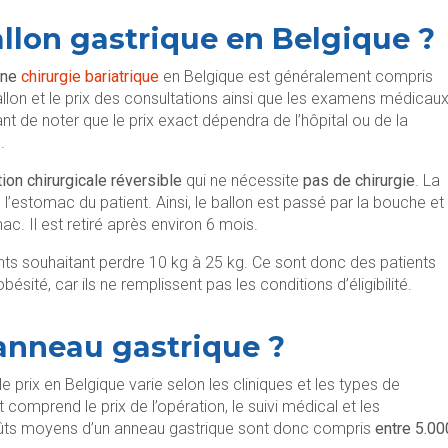
llon gastrique en Belgique ?
une
chirurgie bariatrique
en Belgique est généralement compris
 ballon et le prix des consultations ainsi que les examens médicau
ant de noter que le prix exact dépendra de l’hôpital ou de la
e.
tion chirurgicale réversible
qui ne nécessite
pas de chirurgie
. La
l’estomac du patient. Ainsi, le ballon est passé par la bouche et
c. Il est retiré après environ 6 mois.
nts souhaitant perdre 10 kg à 25 kg. Ce sont donc des patients
bésité, car ils ne remplissent pas les conditions d’éligibilité.
n anneau gastrique ?
 le prix en Belgique varie selon les cliniques et les types de
 comprend le prix de l’opération, le suivi médical et les
oûts moyens d’un anneau gastrique sont donc compris
entre 5.00