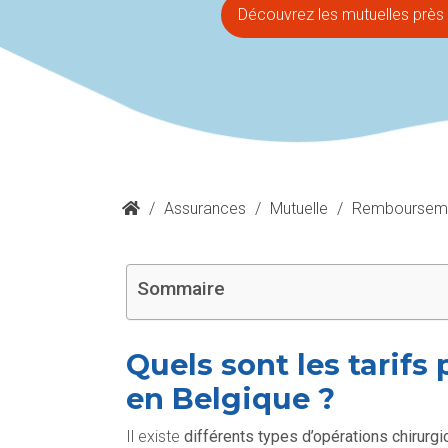
Découvrez les mutuelles près 
/
Assurances
/
Mutuelle
/
Remboursem
Sommaire
Quels sont les tarif
en Belgique ?
Il existe
différents types d’opérations chirurgi