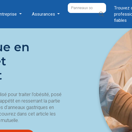
Trouvez 
ntreprise
Assurances
professi
fiables
ue en
et
t
lisé pour traiter l’obésité, posé
l’appétit en resserrant la partie
pes d’anneaux gastriques en
uvrez dans cet article les
 mutuelle.