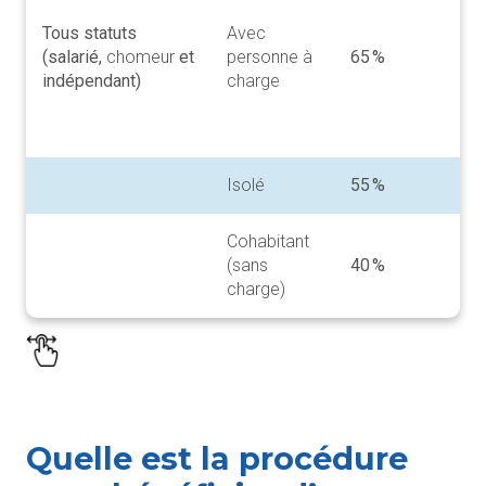
jo
Tous statuts
Avec
br
(salarié,
chomeur
et
personne à
65 %
(r
indépendant)
charge
tr
ci
an
Isolé
55 %
I
Cohabitant
(sans
40 %
I
charge)
Quelle est la procédure