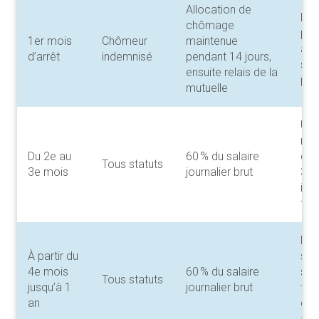
Allocation de
La 
chômage
pren
1er mois
Chômeur
maintenue
apr
d’arrêt
indemnisé
pendant 14 jours,
si l
ensuite relais de la
pro
mutuelle
Un 
min
Du 2e au
60 % du salaire
gar
Tous statuts
3e mois
journalier brut
3e 
ide
tou
Mon
À partir du
sel
4e mois
60 % du salaire
sit
Tous statuts
jusqu’à 1
journalier brut
fami
an
coh
à c