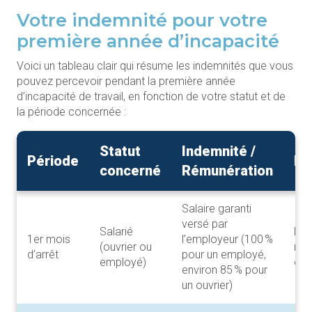
Votre indemnité pour votre
première année d’incapacité
Voici un tableau clair qui résume les indemnités que vous
pouvez percevoir pendant la première année
d’incapacité de travail, en fonction de votre statut et de
la période concernée :
Statut
Indemnité /
Période
Re
concerné
Rémunération
Salaire garanti
versé par
Salarié
La 
1er mois
l’employeur (100 %
(ouvrier ou
n’in
d’arrêt
pour un employé,
employé)
enc
environ 85 % pour
un ouvrier)