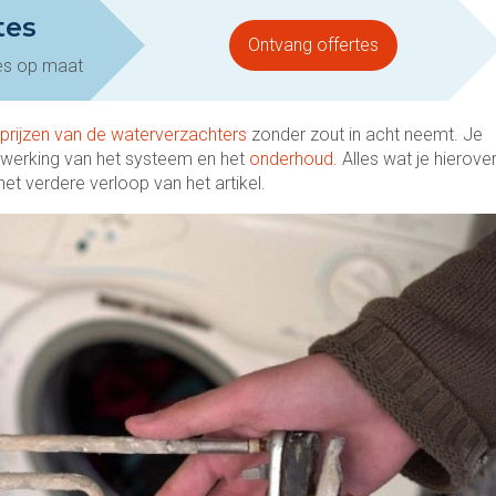
tes
Ontvang offertes
es op maat
prijzen van de waterverzachters
zonder zout in acht neemt. Je
 werking van het systeem en het
onderhoud
. Alles wat je hierove
het verdere verloop van het artikel.