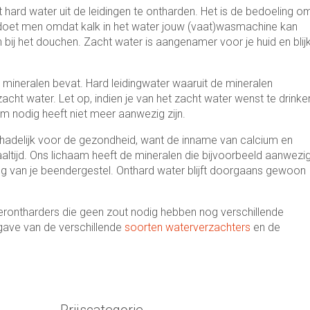
hard water uit de leidingen te ontharden. Het is de bedoeling o
Dit doet men omdat kalk in het water jouw (vaat)wasmachine kan
bij het douchen. Zacht water is aangenamer voor je huid en blijk
 mineralen bevat. Hard leidingwater waaruit de mineralen
cht water. Let op, indien je van het zacht water wenst te drinke
m nodig heeft niet meer aanwezig zijn.
chadelijk voor de gezondheid, want de inname van calcium en
tijd. Ons lichaam heeft de mineralen die bijvoorbeeld aanwezi
ging van je beendergestel. Onthard water blijft doorgaans gewoon
terontharders die geen zout nodig hebben nog verschillende
gave van de verschillende
soorten waterverzachters
en de