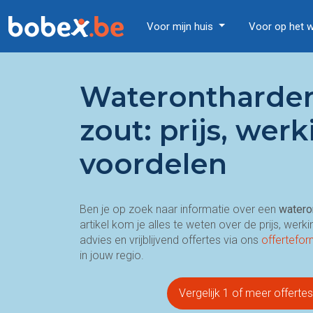
Voor mijn huis
Voor op het 
Waterontharder
zout: prijs, wer
voordelen
Ben je op zoek naar informatie over een
watero
artikel kom je alles te weten over de prijs, werk
advies en vrijblijvend offertes via ons
offertefor
in jouw regio.
Vergelijk 1 of meer offerte