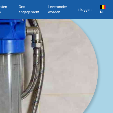
oten
Ons
Leverancier
Inloggen
n
engagement
worden
NL