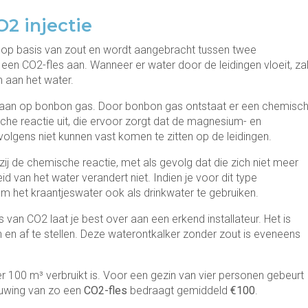
2 injectie
 op basis van zout en wordt aangebracht tussen twee
een CO2-fles aan. Wanneer er water door de leidingen vloeit, za
 aan het water.
daan op bonbon gas. Door bonbon gas ontstaat er een chemisc
sche reactie uit, die ervoor zorgt dat de magnesium- en
olgens niet kunnen vast komen te zitten op de leidingen.
ij de chemische reactie, met als gevolg dat die zich niet meer
d van het water verandert niet. Indien je voor dit type
om het kraantjeswater ook als drinkwater te gebruiken.
van CO2 laat je best over aan een erkend installateur. Het is
en en af te stellen. Deze waterontkalker zonder zout is eveneens
 100 m³ verbruikt is. Voor een gezin van vier personen gebeurt
ieuwing van zo een
CO2-fles
bedraagt gemiddeld
€100
.