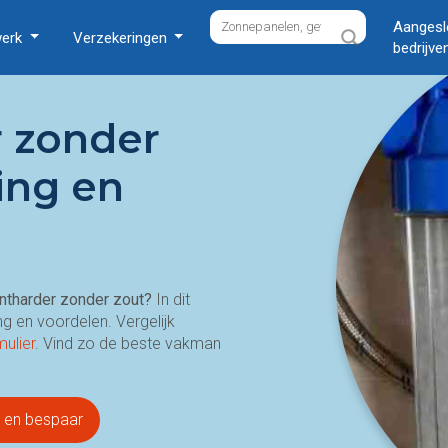
Aangesl
werk
Verzekeringen
bedrijve
 zonder
king en
ntharder zonder zout?
In dit
ing en voordelen. Vergelijk
mulier
. Vind zo de beste vakman
s en bespaar