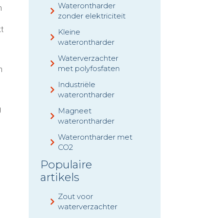
Waterontharder
m
zonder elektriciteit
t
Kleine
waterontharder
Waterverzachter
met polyfosfaten
n
Industriële
waterontharder
g
Magneet
waterontharder
Waterontharder met
CO2
Populaire
artikels
Zout voor
waterverzachter