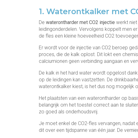
1. Waterontkalker met CO
De
waterontharder met CO2 injectie
werkt niet
leidingonderdelen. Vervolgens koppelt men er 
de fles een kleine hoeveelheid CO2 toevoegen
Er wordt voor de injectie van CO2 beroep ge
proces, die de kalk oplost. Dit lokt een chemi
calciumionen geen verbinding aangaan en verv
De kalk in het hard water wordt opgelost dankz
op de leidingen kan vastzetten. De drinkbaarhei
waterontkalker kiest, is het dus nog mogelijk 
Het plaatsten van een waterontharder op basis 
belangrijk om het toestel correct aan te sluit
zo goed als onderhoudsvrij.
Je moet enkel de CO2-fles vervangen, nadat er
dit over een tijdspanne van één jaar. De vern