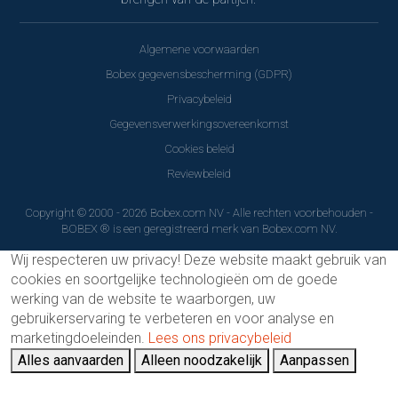
Algemene voorwaarden
Bobex gegevensbescherming (GDPR)
Privacybeleid
Gegevensverwerkingsovereenkomst
Cookies beleid
Reviewbeleid
Copyright © 2000 - 2026 Bobex.com NV - Alle rechten voorbehouden -
BOBEX ® is een geregistreerd merk van Bobex.com NV.
Wij respecteren uw privacy!
Deze website maakt gebruik van
cookies en soortgelijke technologieën om de goede
werking van de website te waarborgen, uw
gebruikerservaring te verbeteren en voor analyse en
marketingdoeleinden.
Lees ons privacybeleid
Alles aanvaarden
Alleen noodzakelijk
Aanpassen