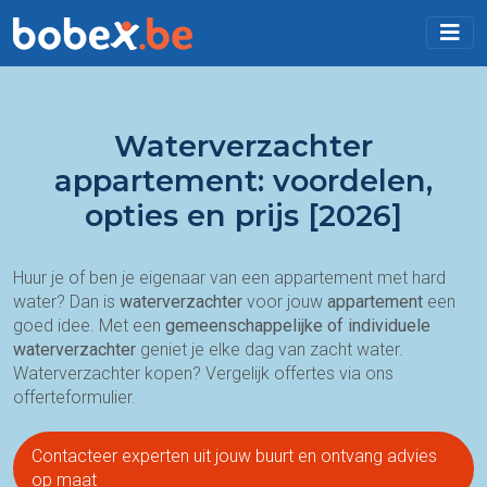
Waterverzachter
appartement: voordelen,
opties en prijs [2026]
Huur je of ben je eigenaar van een appartement met hard
water? Dan is
waterverzachter
voor jouw
appartement
een
goed idee. Met een
gemeenschappelijke of individuele
waterverzachter
geniet je elke dag van zacht water.
Waterverzachter kopen? Vergelijk offertes via ons
offerteformulier.
Contacteer experten uit jouw buurt en ontvang advies
op maat