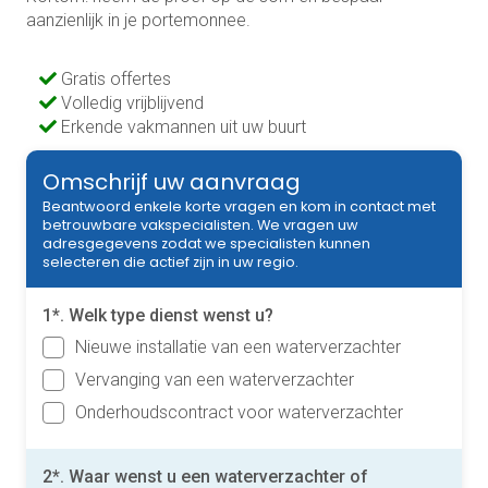
aanzienlijk in je portemonnee.
Gratis offertes
Volledig vrijblijvend
Erkende vakmannen uit uw buurt
Omschrijf uw aanvraag
Beantwoord enkele korte vragen en kom in contact met
betrouwbare vakspecialisten. We vragen uw
adresgegevens zodat we specialisten kunnen
selecteren die actief zijn in uw regio.
1*. Welk type dienst wenst u?
Nieuwe installatie van een waterverzachter
Vervanging van een waterverzachter
Onderhoudscontract voor waterverzachter
2*. Waar wenst u een waterverzachter of