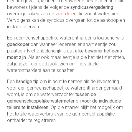
niet het geval is, kunnen in het tweede beste scenario alle
bewoners tijdens de volgende
syndicusvergadering
overtuigd raken van de
voordelen
die zacht water biedt.
Vervolgens kan de syndicus overgaan tot de aankoop en
installatie ervan.
Een gemeenschappelijke waterontharder is logischerwijs
goedkoper
dan wanneer iedereen er apart eentje zou
plaatsen. Niet onbelangrijk is dat
elke bewoner het eens
moet zijn
. Als er ook maar eentje is die het niet ziet zitten,
zal je jezelf genoodzaakt zien om individuele
waterontharders aan te schaffen.
Een
handige tip
om in acht te nemen als de investering
voor een gemeenschappelijke waterontharder gemaakt
wordt, is om de waterverzachter
tussen de
gemeenschappelijke watermeter
en
voor de individuele
tellers te installeren
. Op die manier blijft het mogelijk om
het totale waterverbruik van de gemeenschappelijke
ontharder te registreren.