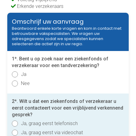
Erkende verzekeraars
Omschrijf uw aanvraag
Beantwoord enkele korte vragen en kom in contact met
betrouwbare vakspecialisten. We vragen uw
adresgegevens zodat we specialisten kunnen
selecteren die actief zijn in uw regio.
1*. Bent u op zoek naar een ziekenfonds of
verzekeraar voor een tandverzekering?
Ja
Nee
2*. Wilt u dat een ziekenfonds of verzekeraar u
eerst contacteert voor een vrijblijvend verkennend
gesprek?
Ja, graag eerst telefonisch
Ja, graag eerst via videochat