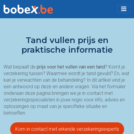
Tand vullen prijs en
praktische informatie
Wat bepaalt de
prijs voor het
vullen van een
tand
? Komt je
verzekering tussen? Waarmee wordt je tand gevuld? En, wat
kan je verwachten van de behandeling? In dit artikel vind je
een antwoord op deze en andere vragen. Via het formulier
onderaan deze pagina brengen we je in contact met
verzekeringsspecialisten in jouw regio voor info, advies en
oplossingen op maat van je specifieke situatie en
behoeften.
Kom in contact met erkende verzekeringsexperts