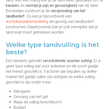
tand. Met een vulling kun je de tand weer gebruiken om te
kauwen
, en
vermijd je pijn en gevoeligheid
van de tand.
Bovendien voorkom je de
verspreiding van het
tandbederf
. Zo kun je bijvoorbeeld een
wortelkanaalbehandeling
als gevolg van tandbederf
voorkomen. Daarbovenop kan je ook vermijden dat je
tand eruit moet getrokken worden.
Welke type tandvulling is het
beste?
Een tandarts gebruikt
verschillende soorten vulling
. Er is
geen type vulling dat voor iedereen en elk soort gaatje
het meest geschikt is. Factoren die bepalen op welke
manier het gaatje vullen zal verlopen en welke vulling
geschikt is zijn onder meer:
Allergieën
Omvang van het gat
Waar de vulling terechtkomt
Budget