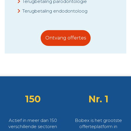
Terugbetaling parodontologie
Terugbetaling endodontoloog
Ontvang offertes
150
Nr. 1
Actief in meer dan 150
Bobex is het grootste
verschillende sectoren
offerteplatform in