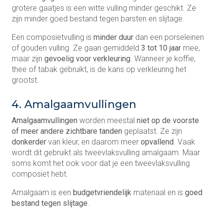
grotere gaatjes is een witte vulling minder geschikt. Ze
zijn minder goed bestand tegen barsten en slijtage.
Een composietvulling is
minder duur
dan een porseleinen
of gouden vulling. Ze gaan gemiddeld
3 tot 10 jaar
mee,
maar zijn
gevoelig voor verkleuring
. Wanneer je koffie,
thee of tabak gebruikt, is de kans op verkleuring het
grootst.
4. Amalgaamvullingen
Amalgaamvullingen
worden meestal
niet op de voorste
of meer andere zichtbare tanden
geplaatst. Ze zijn
donkerder
van kleur, en daarom meer
opvallend
. Vaak
wordt dit gebruikt als tweevlaksvulling amalgaam. Maar
soms komt het ook voor dat je een tweevlaksvulling
composiet hebt.
Amalgaam is een
budgetvriendelijk
materiaal en is
goed
bestand
tegen slijtage
.