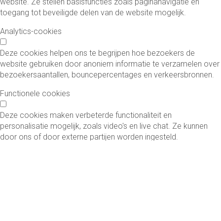
website. Ze stellen basisfuncties zoals paginanavigatie en
toegang tot beveiligde delen van de website mogelijk.
Analytics-cookies
Deze cookies helpen ons te begrijpen hoe bezoekers de
website gebruiken door anoniem informatie te verzamelen over
bezoekersaantallen, bouncepercentages en verkeersbronnen.
Functionele cookies
Deze cookies maken verbeterde functionaliteit en
personalisatie mogelijk, zoals video's en live chat. Ze kunnen
door ons of door externe partijen worden ingesteld.
Marketing cookies
Deze cookies worden gebruikt om advertenties relevanter te
maken voor u en uw interesses. Ze worden ook gebruikt om het
aantal keren dat u een advertentie ziet te beperken en om de
effectiviteit van advertentiecampagnes te meten.