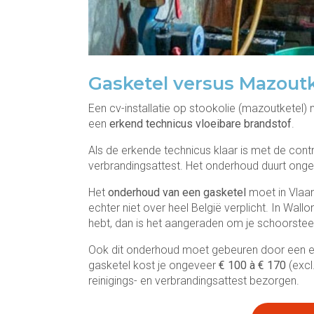
Gasketel versus Mazoutk
Een cv-installatie op stookolie (mazoutketel)
een
erkend technicus vloeibare brandstof
.
Als de erkende technicus klaar is met de contro
verbrandingsattest. Het onderhoud duurt ongev
Het
onderhoud van een gasketel
moet in Vlaan
echter niet over heel België verplicht. In Wallo
hebt, dan is het aangeraden om je schoorste
Ook dit onderhoud moet gebeuren door een er
gasketel kost je ongeveer
€ 100 à € 170
(excl
reinigings- en verbrandingsattest bezorgen.