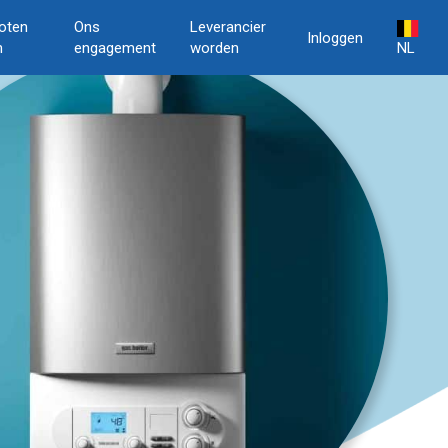
oten
Ons
Leverancier
Inloggen
n
engagement
worden
NL