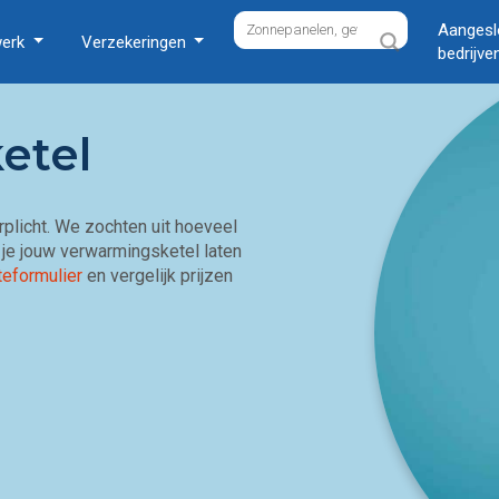
Aangesl
werk
Verzekeringen
bedrijve
etel
erplicht. We zochten uit hoeveel
l je jouw verwarmingsketel laten
teformulier
en vergelijk prijzen