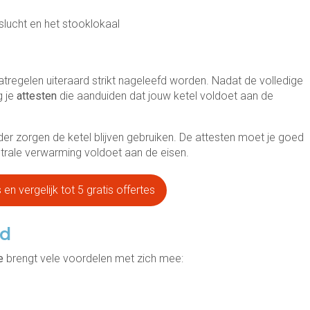
lucht en het stooklokaal
atregelen uiteraard strikt nageleefd worden. Nadat de volledige
g je
attesten
die aanduiden dat jouw ketel voldoet aan de
er zorgen de ketel blijven gebruiken. De attesten moet je goed
ntrale verwarming voldoet aan de eisen.
en vergelijk tot 5 gratis offertes
ud
e
brengt vele voordelen met zich mee: