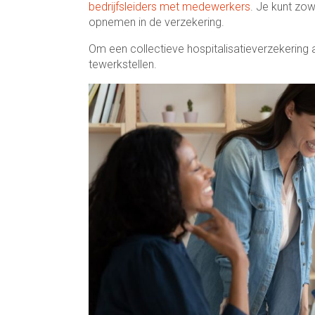
bedrijfsleiders met medewerkers
. Je kunt zo
opnemen in de verzekering.
Om een collectieve hospitalisatieverzekering
tewerkstellen.