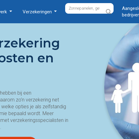
Aangesl
werk
Verzekeringen
bedrijve
erzekering
kosten en
hebben bij een
l waarom zo’n verzekering net
elke opties je als zelfstandig
remie bepaald wordt. Meer
met verzekeringsspecialisten in
.