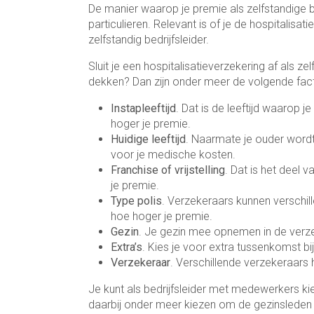
De manier waarop je premie als zelfstandige b
particulieren. Relevant is of je de hospitalisa
zelfstandig bedrijfsleider.
Sluit je een hospitalisatieverzekering af als
dekken? Dan zijn onder meer de volgende fact
Instapleeftijd
. Dat is de leeftijd waarop je
hoger je premie.
Huidige leeftijd
. Naarmate je ouder wordt,
voor je medische kosten.
Franchise of vrijstelling
. Dat is het deel v
je premie.
Type polis
. Verzekeraars kunnen verschil
hoe hoger je premie.
Gezin
. Je gezin mee opnemen in de verze
Extra’s
. Kies je voor extra tussenkomst bi
Verzekeraar
. Verschillende verzekeraars 
Je kunt als bedrijfsleider met medewerkers k
daarbij onder meer kiezen om de gezinsleden