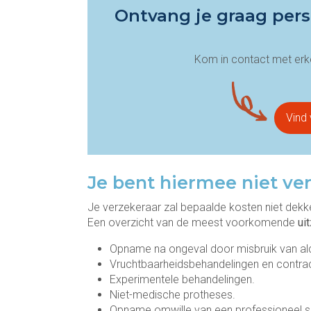
Ontvang je graag pers
Kom in contact met erke
Vind 
Je bent hiermee niet ve
Je verzekeraar zal bepaalde kosten niet dekken
Een overzicht van de meest voorkomende
ui
Opname na ongeval door misbruik van alc
Vruchtbaarheidsbehandelingen en contra
Experimentele behandelingen.
Niet-medische protheses.
Opname omwille van een professioneel s