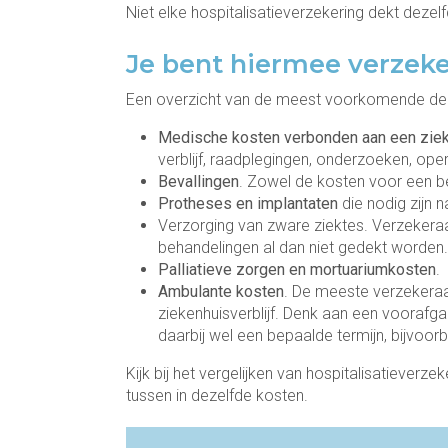
Niet elke hospitalisatieverzekering dekt dezel
Je bent hiermee verzek
Een overzicht van de meest voorkomende dekk
Medische kosten verbonden aan een zi
verblijf, raadplegingen, onderzoeken, ope
Bevallingen
. Zowel de kosten voor een bev
Protheses en implantaten
die nodig zijn n
Verzorging van zware ziektes. Verzekeraa
behandelingen al dan niet gedekt worden.
Palliatieve
zorgen
en mortuariumkosten
.
Ambulante kosten
. De meeste verzekeraa
ziekenhuisverblijf. Denk aan een vooraf
daarbij wel een bepaalde termijn, bijvo
Kijk bij het vergelijken van hospitalisatiever
tussen in dezelfde kosten.