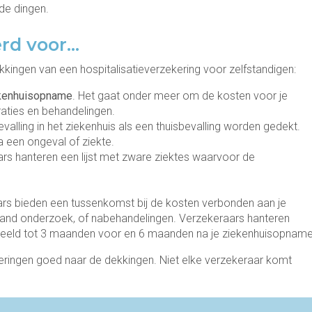
fde dingen.
erd voor…
ingen van een hospitalisatieverzekering voor zelfstandigen:
ekenhuisopname
. Het gaat onder meer om de kosten voor je
raties en behandelingen.
alling in het ziekenhuis als een thuisbevalling worden gedekt.
a een ongeval of ziekte.
rs hanteren een lijst met zware ziektes waarvoor de
rs bieden een tussenkomst bij de kosten verbonden aan je
gaand onderzoek, of nabehandelingen. Verzekeraars hanteren
orbeeld tot 3 maanden voor en 6 maanden na je ziekenhuisopname
zekeringen goed naar de dekkingen. Niet elke verzekeraar komt