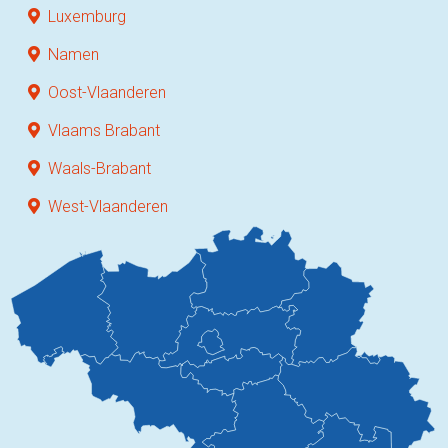
Luxemburg
Namen
Oost-Vlaanderen
Vlaams Brabant
Waals-Brabant
West-Vlaanderen