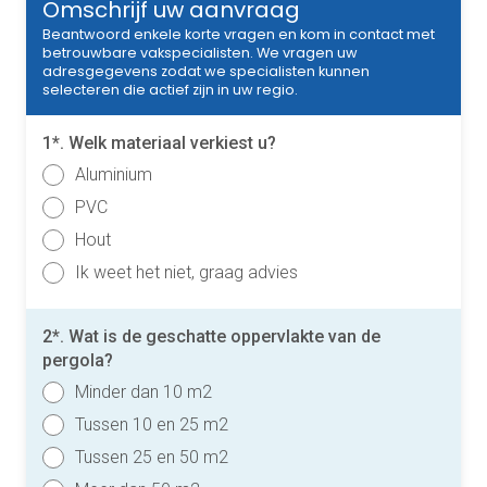
Omschrijf uw aanvraag
Beantwoord enkele korte vragen en kom in contact met
betrouwbare vakspecialisten. We vragen uw
adresgegevens zodat we specialisten kunnen
selecteren die actief zijn in uw regio.
1*. Welk materiaal verkiest u?
Aluminium
PVC
Hout
Ik weet het niet, graag advies
2*. Wat is de geschatte oppervlakte van de
pergola?
Minder dan 10 m2
Tussen 10 en 25 m2
Tussen 25 en 50 m2