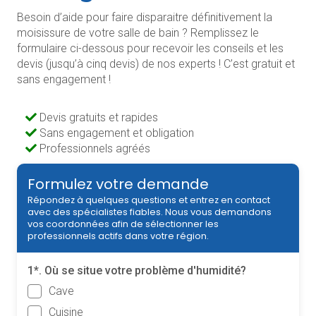
Besoin d’aide pour faire disparaitre définitivement la
moisissure de votre salle de bain ? Remplissez le
formulaire ci-dessous pour recevoir les conseils et les
devis (jusqu’à cinq devis) de nos experts ! C’est gratuit et
sans engagement !
Devis gratuits et rapides
Sans engagement et obligation
Professionnels agréés
Formulez votre demande
Répondez à quelques questions et entrez en contact
avec des spécialistes fiables. Nous vous demandons
vos coordonnées afin de sélectionner les
professionnels actifs dans votre région.
1*. Où se situe votre problème d'humidité?
Cave
Cuisine