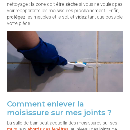
nettoyage : la zone doit être
sèche
si vous ne voulez pas
voir réapparaitre les moisissures prochainement. Enfin,
protégez
les meubles et le sol, et
videz
tant que possible
votre pièce.
Comment enlever la
moisissure sur mes joints ?
La salle de bain peut accueillir des moisissures sur ses
murs
, aux
abords
des fenêtres
, au niveau des
joints
de