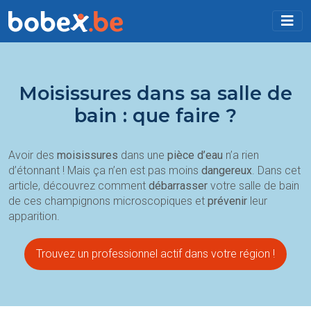
Moisissures dans sa salle de
bain : que faire ?
Avoir des
moisissures
dans une
pièce d’eau
n’a rien
d’étonnant ! Mais ça n’en est pas moins
dangereux
. Dans cet
article, découvrez comment
débarrasser
votre salle de bain
de ces champignons microscopiques et
prévenir
leur
apparition.
Trouvez un professionnel actif dans votre région !