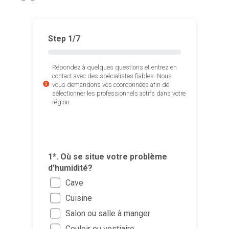
Step
1
/7
Répondez à quelques questions et entrez en
contact avec des spécialistes fiables. Nous
vous demandons vos coordonnées afin de
sélectionner les professionnels actifs dans votre
région.
2*. Quels
pouvez-v
Tache
1*. Où se situe votre problème
mur (
d'humidité?
Tache
Cave
mur (
4*. Quand
3*. Etes-
Cuisine
l’interven
locataire 
Conde
Salon ou salle à manger
humidité?
contre l’
Ajouter d
Moisi
Le pl
Couloir ou vestiaire