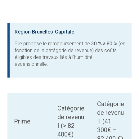
Région Bruxelles-Capitale
Elle propose le remboursement de
30 % à 80 %
(en
fonction de la catégorie de revenue) des coûts
éligibles des travaux liés à l’humidité
ascensionnelle.
Catégorie
Catégorie
de revenu
de revenu
Prime
II
(41
I (> 82
I
300€ –
400€)
82 400 €)