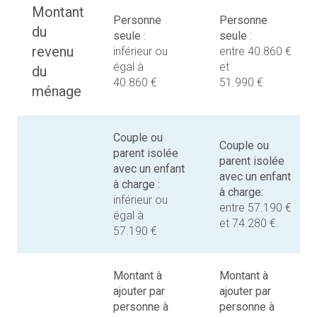
Montant
Personne
Personne
du
seule
:
seule
:
revenu
inférieur ou
entre 40.860 €
égal à
et
du
40.860 €
51.990 €
ménage
Couple ou
Couple ou
parent isolée
parent isolée
avec un enfant
avec un enfant
à charge :
à charge:
inférieur ou
entre 57.190 €
égal à
et 74.280 €.
57.190 €
Montant à
Montant à
ajouter par
ajouter par
personne à
personne à