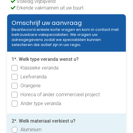
Volledig vrijblijvend
Erkende vakmannen uit uw buurt
Omschrijf uw aanvraag
Beantwoord enkele korte vragen en kom in contact met
betrouwbare vakspecialisten. We vragen uw
adresgegevens zodat we specialisten kunnen
selecteren die actief zijn in uw regio.
1*. Welk type veranda wenst u?
Klassieke veranda
Leefveranda
Orangerie
Horeca of ander commercieel project
Ander type veranda
2*. Welk materiaal verkiest u?
Aluminium