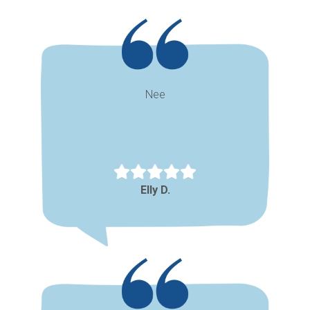
Nee
Elly D.