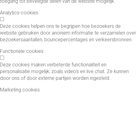
toegang tot beveiligde delen van de website mogelijk.
Analytics-cookies
Deze cookies helpen ons te begrijpen hoe bezoekers de
website gebruiken door anoniem informatie te verzamelen over
bezoekersaantallen, bouncepercentages en verkeersbronnen.
Functionele cookies
Deze cookies maken verbeterde functionaliteit en
personalisatie mogelijk, zoals video's en live chat. Ze kunnen
door ons of door externe partijen worden ingesteld.
Marketing cookies
Deze cookies worden gebruikt om advertenties relevanter te
maken voor u en uw interesses. Ze worden ook gebruikt om het
aantal keren dat u een advertentie ziet te beperken en om de
effectiviteit van advertentiecampagnes te meten.
Voorkeuren opslaan