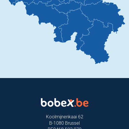
Koolmijnenkaai 62
B-1080 Brussel