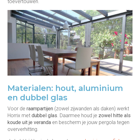
toevertouwen.
Materialen: hout, aluminium
en dubbel glas
Voor de
raampartijen
(zowel zijwanden als daken) werkt
Horrix met
dubbel glas
. Daarmee houd je
zowel hitte als
koude uit je veranda
en bescherm je jouw pergola tegen
oververhitting.